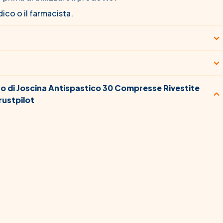
ico o il farmacista.
 di Joscina Antispastico 30 Compresse Rivestite
rustpilot