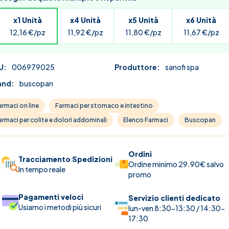
x1 Unità
x4 Unità
x5 Unità
x6 Unità
12,16 €/pz
11,92 €/pz
11,80 €/pz
11,67 €/pz
U:
006979025
Produttore:
sanofi spa
and:
buscopan
armaci on line
Farmaci per stomaco e intestino
armaci per colite e dolori addominali
Elenco Farmaci
Buscopan
Ordini
Tracciamento Spedizioni
Ordine minimo 29.90€ salvo
In tempo reale
promo
Pagamenti veloci
Servizio clienti dedicato
Usiamo i metodi più sicuri
lun-ven 8:30-13:30 / 14:30-
17:30