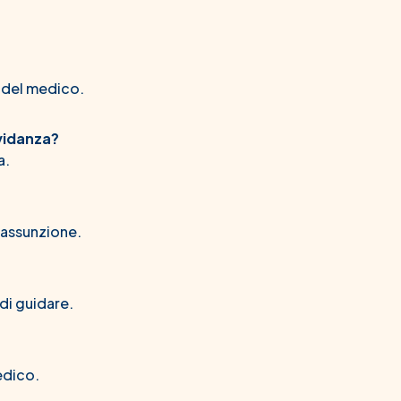
o del medico.
vidanza?
a.
'assunzione.
di guidare.
edico.