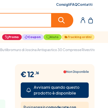
Consigli
FAQ
Contatti
Promo
Coupon
Aiuto
Tracking ordini
utilbromuro di Joscina Antispastico 30 Compresse Rivestite
€ 12
Non Disponibile
,16
Avvisami quando questo
prodotto è disponibile
Puoi pagare in
comode rate con