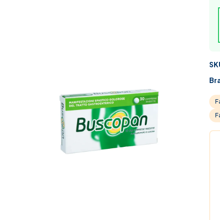
SK
Br
F
F