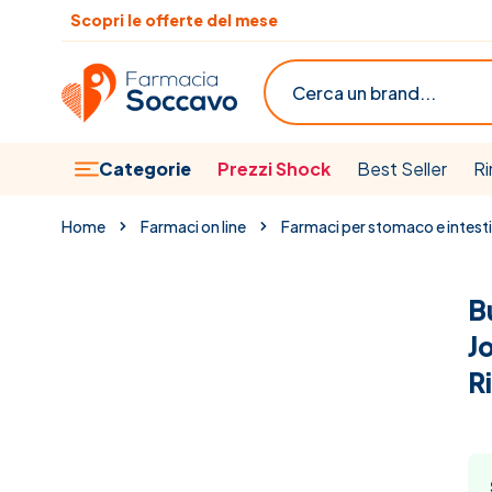
Salta al contenuto
Scopri le offerte del mese
Cerca
Categorie
Prezzi Shock
Best Seller
Ri
Home
Farmaci on line
Farmaci per stomaco e intest
B
J
R