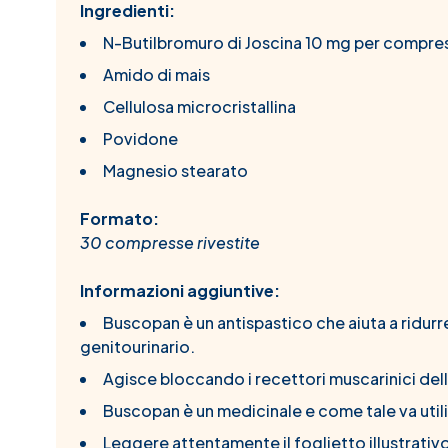
Ingredienti:
N-Butilbromuro di Joscina 10 mg per compre
Amido di mais
Cellulosa microcristallina
Povidone
Magnesio stearato
Formato:
30 compresse rivestite
Informazioni aggiuntive:
Buscopan è un antispastico che aiuta a ridurre
genitourinario.
Agisce bloccando i recettori muscarinici dell
Buscopan è un medicinale e come tale va util
Leggere attentamente il foglietto illustrativo 