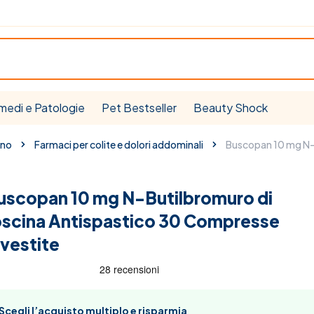
medi e Patologie
Pet Bestseller
Beauty Shock
ino
Farmaci per colite e dolori addominali
Buscopan 10 mg N-B
uscopan 10 mg N-Butilbromuro di
oscina Antispastico 30 Compresse
ivestite
Scegli l’acquisto multiplo e risparmia