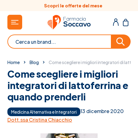
Salta al contenuto
Scopri le offerte del mese
Cerca
Home
Blog
Come scegliere i migliori integratori di lattof
Come scegliere i migliori
integratori di lattoferrina e
quando prenderli
13 dicembre 2020
Medicina Alternativa e Integratori
Dott.ssa Cristina Chiacchio