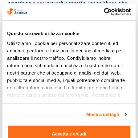
microbica e per la produzione dei radicali liberi che
sono alla base dei processi infiammatori.
Apolact tdc
compresse è un
integratore a base
di Apolattoferrina in liposomi
, utile in caso di
aumentato fabbisogno e/o carenza di lattoferrina.
Questo sito web utilizza i cookie
La Apolattoferrina (forma di lattoferrina priva di
Utilizziamo i cookie per personalizzare contenuti ed 
ferro) è cinque volte più attiva della lattoferrina
annunci, per fornire funzionalità dei social media e per 
stessa. La caratteristica del prodotto è quella della
analizzare il nostro traffico. Condividiamo inoltre 
microincapsulazione di liposomi orali, I liposomi
informazioni sul modo in cui utilizzi il nostro sito con i 
sono sfere lipidiche che permettono la protezione
nostri partner che si occupano di analisi dei dati web, 
e la successiva liberazione della Apolattoferrina e la
pubblicità e social media, i quali potrebbero combinarle 
tecnica della microincapsulazione, applicata alla
con altre informazioni che hai fornito loro o che hanno 
Apolattoferrina previene la degradazione gastrica
raccolto dal tuo utilizzo dei loro servizi. Accettando e 
e riduce la velocità di idrolisi nelle condizioni
chiudendo ti sarà offerta la migliore esperienza di 
intestinali.
acquisto.
Lattoferrina 200 mg stick pack
, integratore per
Mostra dettagli
sostenere le difese immunitarie, combatte infezioni
batteriche, infezioni virali, anemia da carenza di
Accetta e chiudi
ferro, disturbi gastrointestinali.