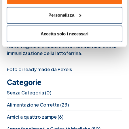
Lattoferrina defence
è un integratore che
favorisce l’assorbimento del ferro e sostiene il
Personalizza
sistema immunitario, aiutando a combattere le
infezioni. Ideale per favorire l’assorbimento del
ferro, sostenere e supportare lo stato di salute in
Accetta solo i necessari
generale. Il prodotto è arricchito con vitamina D da
fonte vegetale e Zinco che rafforza la funzione di
immunizzazione della lattoferrina.
Foto
di ready made da Pexels
Categorie
Senza Categoria
(0)
Alimentazione Corretta
(23)
Amici a quattro zampe
(6)
Approfondimenti e Curiosità Mediche
(80)