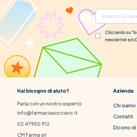
Indirizzo email
Cliccando su "Isc
newsletter e/o
Hai bisogno di aiuto?
Azienda
Parla con un nostro esperto
Chi siamo
info@farmaciasoccavo.it
Contatti
02 47950 912
Dicono di
CM Farma srl