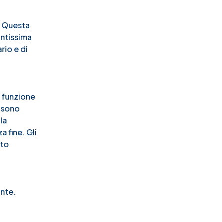
. Questa
antissima
rio e di
o funzione
n sono
la
 fine. Gli
nto
ante.