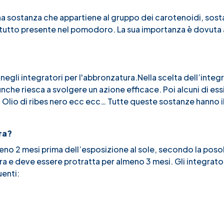
una sostanza che appartiene al gruppo dei carotenoidi, sost
attutto presente nel pomodoro. La sua importanza è dovuta a
egli integratori per l'abbronzatura.Nella scelta dell’integ
che riesca a svolgere un azione efficace. Poi alcuni di essi
, Olio di ribes nero ecc ecc… Tutte queste sostanze hanno 
ra?
meno 2 mesi prima dell’esposizione al sole, secondo la poso
era e deve essere protratta per almeno 3 mesi. Gli integrato
uenti: