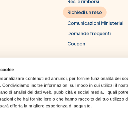
Resi e rimborsi
Richiedi un reso
Comunicazioni Ministeriali
Domande frequenti
Coupon
 cookie
rsonalizzare contenuti ed annunci, per fornire funzionalità dei soc
CM Farma srl
. Condividiamo inoltre informazioni sul modo in cui utilizzi il nostr
to all'albo dei farmacisti di Napoli, numero 8239. Titolo professionale:
no di analisi dei dati web, pubblicità e social media, i quali potr
 Napoli Federico II. Codice deontologico dell'ordine dei farmacisti. Per 
zioni che hai fornito loro o che hanno raccolto dal tuo utilizzo dei
Operatore biologico certificato n.IT-BIO-007
arà offerta la migliore esperienza di acquisto.