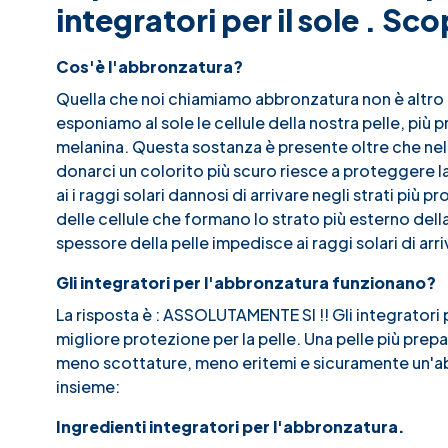
integratori per il sole . Sco
Cos'è l'abbronzatura?
Quella che noi chiamiamo abbronzatura non è altro c
esponiamo al sole le cellule della nostra pelle, pi
melanina. Questa sostanza è presente oltre che nella
donarci un colorito più scuro riesce a proteggere l
ai i raggi solari dannosi di arrivare negli strati più 
delle cellule che formano lo strato più esterno del
spessore della pelle impedisce ai raggi solari di arr
Gli integratori per l'abbronzatura funzionano?
La risposta è : ASSOLUTAMENTE SI !! Gli integrator
migliore protezione per la pelle. Una pelle più pre
meno scottature, meno eritemi e sicuramente un'abb
insieme:
Ingredienti integratori per l'abbronzatura.