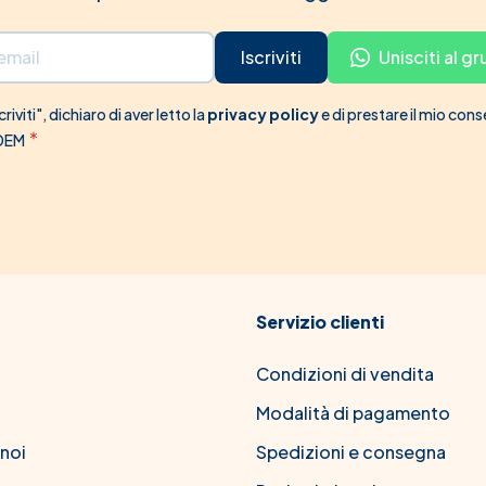
Iscriviti
Unisciti al 
riviti", dichiaro di aver letto la
privacy policy
e di prestare il mio con
 DEM
Servizio clienti
Condizioni di vendita
Modalità di pagamento
 noi
Spedizioni e consegna