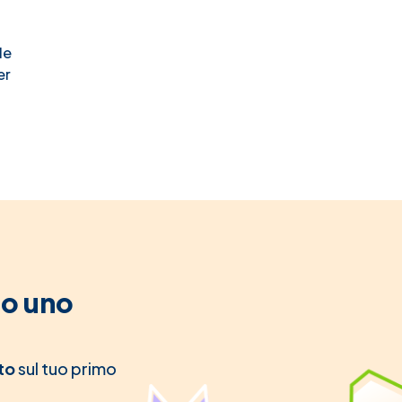
le
er
to uno
to
sul tuo primo