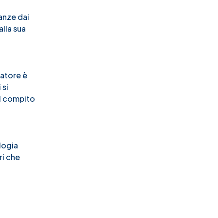
anze dai
lla sua
ratore è
 si
il compito
logia
ri che