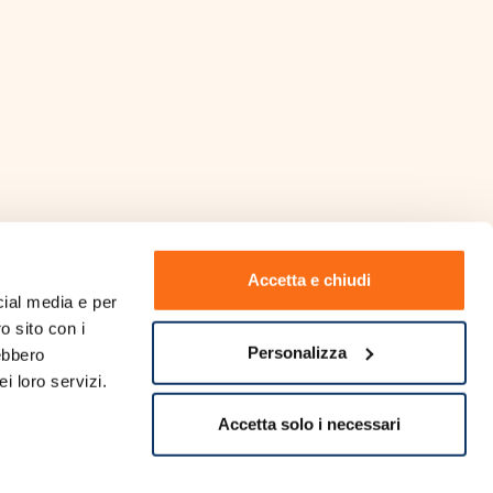
Accetta e chiudi
ial media e per 
o sito con i 
 Laurea in Farmacia rilasciata
Personalizza
ebbero 
visionare
clicca qui
 loro servizi. 
Accetta solo i necessari
Seguici su: