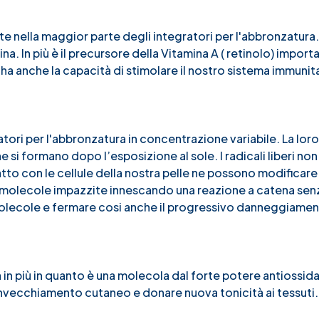
nte nella maggior parte degli integratori per l'abbronzatura
. In più è il precursore della Vitamina A ( retinolo) import
 ha anche la capacità di stimolare il nostro sistema immunita
ori per l'abbronzatura in concentrazione variabile. La lor
che si formano dopo l’esposizione al sole. I radicali liberi no
tto con le cellule della nostra pelle ne possono modificare 
e molecole impazzite innescando una reazione a catena senza
molecole e fermare cosi anche il progressivo danneggiame
in più in quanto è una molecola dal forte potere antiossid
 l’invecchiamento cutaneo e donare nuova tonicità ai tessuti.