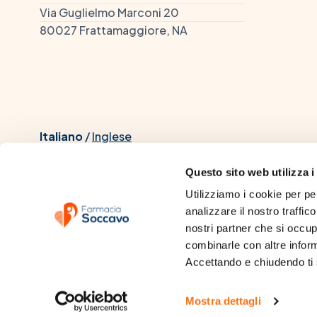
Via Guglielmo Marconi 20
80027 Frattamaggiore, NA
Italiano
/
Inglese
Questo sito web utilizza i
Utilizziamo i cookie per pe
analizzare il nostro traffico
Dott. Chiacchio Mario, iscrit
nostri partner che si occupa
dall'Università di
combinarle con altre informa
Accettando e chiudendo ti s
Puoi pagare con:
Mostra dettagli