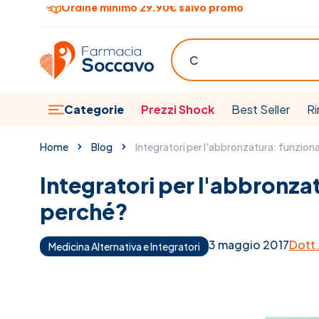
Salta al contenuto
Oggi Prezzi Shock. Approfittane subito
Cerca
Categorie
Prezzi Shock
Best Seller
Ri
Home
Blog
Integratori per l'abbronzatura: funzion
Integratori per l'abbronza
perché?
3 maggio 2017
Dott.
Medicina Alternativa e Integratori