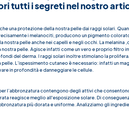
pri tutti i segreti nel nostro arti
he una protezione della nostra pelle dai raggi solari. Qua
ù precisamente i melanociti, producono un pigmento colorato
 nostra pelle anche nei capelli e negli occhi. La melanina ,o
a nostra pelle. Agisce infatti come un vero e proprio filtr
profondi del derma. I raggi solari inoltre stimolano la prolifer
la pelle. L’ispessimento cutaneo è necessario: infatti un ma
ivare in profondità e danneggiare le cellule.
i per l’abbronzatura contengono degli attivi che consenton
parata reagisce meglio all'esposizione solare. Di consegue
ronzatura più dorata e uniforme. Analizziamo gli ingredie