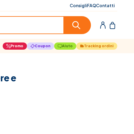
Consigli
FAQ
Contatti
Promo
Coupon
Aiuto
Tracking ordini
re e