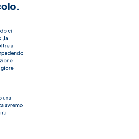
colo.
ndo ci
 ,la
ltre a
o impedendo
azione
ggiore
o una
nza avremo
nti