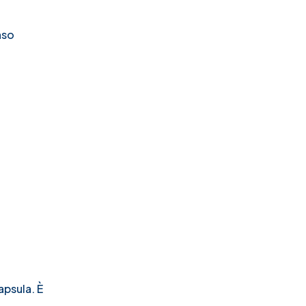
nso
i
apsula. È