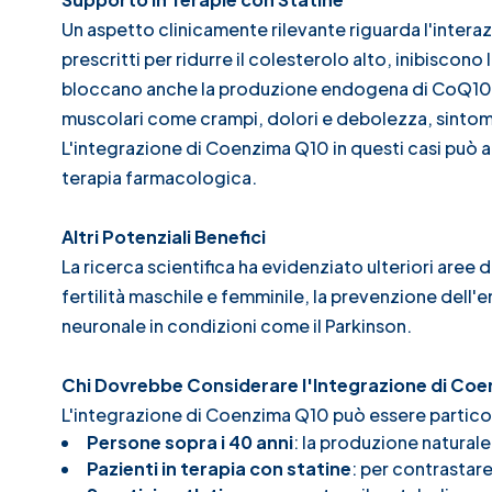
Un aspetto clinicamente rilevante riguarda l'inter
prescritti per ridurre il colesterolo alto, inibiscon
bloccano anche la produzione endogena di CoQ10. Q
muscolari come crampi, dolori e debolezza, sintomi 
L'integrazione di Coenzima Q10 in questi casi può aiutar
terapia farmacologica.
Altri Potenziali Benefici
La ricerca scientifica ha evidenziato ulteriori aree d
fertilità maschile e femminile, la prevenzione dell'
neuronale in condizioni come il Parkinson.
Chi Dovrebbe Considerare l'Integrazione di Co
L'integrazione di Coenzima Q10 può essere particola
Persone sopra i 40 anni
: la produzione naturale
Pazienti in terapia con statine
: per contrastare