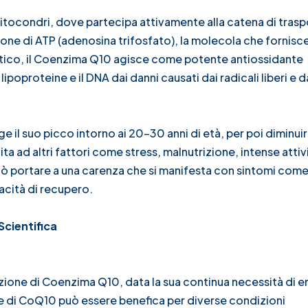
 mitocondri, dove partecipa attivamente alla catena di trasp
one di ATP (adenosina trifosfato), la molecola che fornisc
ergetico, il Coenzima Q10 agisce come potente antiossidante
ipoproteine e il DNA dai danni causati dai radicali liberi e d
l suo picco intorno ai 20-30 anni di età, per poi diminui
a ad altri fattori come stress, malnutrizione, intense attivi
, può portare a una carenza che si manifesta con sintomi com
cità di recupero.
Scientifica
azione di Coenzima Q10, data la sua continua necessità di e
e di CoQ10 può essere benefica per diverse condizioni