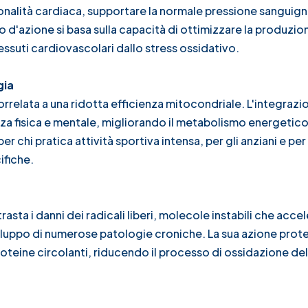
onalità cardiaca, supportare la normale pressione sanguigna
mo d'azione si basa sulla capacità di ottimizzare la produzio
essuti cardiovascolari dallo stress ossidativo.
gia
relata a una ridotta efficienza mitocondriale. L'integrazi
za fisica e mentale, migliorando il metabolismo energetico 
 chi pratica attività sportiva intensa, per gli anziani e per
ifiche.
ta i danni dei radicali liberi, molecole instabili che acce
iluppo di numerose patologie croniche. La sua azione protet
roteine circolanti, riducendo il processo di ossidazione del