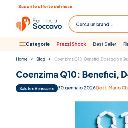
Salta al contenuto
Scopri le offerte del mese
Cerca
Categorie
Prezzi Shock
Best Seller
Ri
Home
Blog
Coenzima Q10: Benefici, Dosaggio e Q
Coenzima Q10: Benefici, 
30 gennaio 2026
Dott. Mario Ch
Salute e Benessere