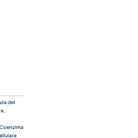
ula del
re,
di Coenzima
ellulare