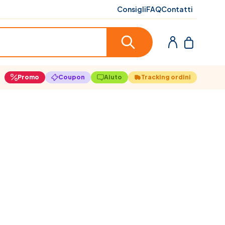
Consigli
FAQ
Contatti
Promo
Coupon
Aiuto
Tracking ordini