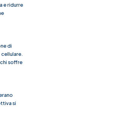
 e ridurre
ne
one di
cellulare.
 chi soffre
lerano
tiva si