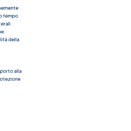
munemente
sso tempo
erali
ne.
lità della
pporto alla
protezione