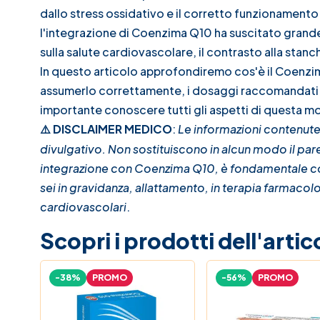
dallo stress ossidativo e il corretto funzionamento di
l'integrazione di Coenzima Q10 ha suscitato grande i
sulla salute cardiovascolare, il contrasto alla stanch
In questo articolo approfondiremo cos'è il Coenzim
assumerlo correttamente, i dosaggi raccomandati e 
importante conoscere tutti gli aspetti di questa mo
DISCLAIMER MEDICO
:
Le informazioni contenute
⚠️
divulgativo. Non sostituiscono in alcun modo il parer
integrazione con Coenzima Q10, è fondamentale con
sei in gravidanza, allattamento, in terapia farmacolo
cardiovascolari
.
Scopri i prodotti dell'artic
-38%
PROMO
-56%
PROMO