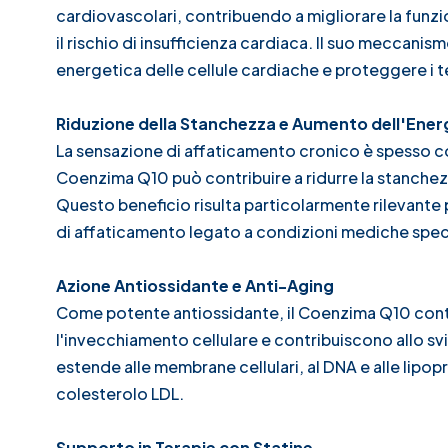
cardiovascolari, contribuendo a migliorare la funzi
il rischio di insufficienza cardiaca. Il suo meccanis
energetica delle cellule cardiache e proteggere i t
Riduzione della Stanchezza e Aumento dell'Ener
La sensazione di affaticamento cronico è spesso cor
Coenzima Q10 può contribuire a ridurre la stanchez
Questo beneficio risulta particolarmente rilevante per
di affaticamento legato a condizioni mediche spec
Azione Antiossidante e Anti-Aging
Come potente antiossidante, il Coenzima Q10 contras
l'invecchiamento cellulare e contribuiscono allo sv
estende alle membrane cellulari, al DNA e alle lipop
colesterolo LDL.
Supporto in Terapie con Statine