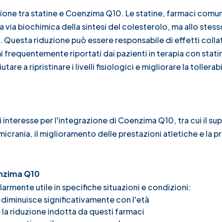
azione tra statine e Coenzima Q10. Le statine, farmaci co
o la via biochimica della sintesi del colesterolo, ma allo ste
uesta riduzione può essere responsabile di effetti collat
frequentemente riportati dai pazienti in terapia con stati
e a ripristinare i livelli fisiologici e migliorare la tollerabi
i interesse per l'integrazione di Coenzima Q10, tra cui il su
emicrania, il miglioramento delle prestazioni atletiche e la 
enzima Q10
rmente utile in specifiche situazioni e condizioni:
 diminuisce significativamente con l'età
 la riduzione indotta da questi farmaci