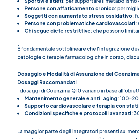
Sportivi e atleti
: per supportare il metabolismo
Persone con affaticamento cronico
: per migli
Soggetti con aumentato stress ossidativo
: f
Persone con problematiche cardiovascolari
:
Chi segue diete restrittive
: che possono limitar
È fondamentale sottolineare che l'integrazione dev
patologie o terapie farmacologiche in corso, discu
Dosaggio e Modalità di Assunzione del Coenzim
Dosaggi Raccomandati
I dosaggi di Coenzima Q10 variano in base all'obietti
Mantenimento generale e anti-aging
: 100-20
Supporto cardiovascolare e terapia con stat
Condizioni specifiche e protocolli avanzati
: 3
La maggior parte degli integratori presenti sul m