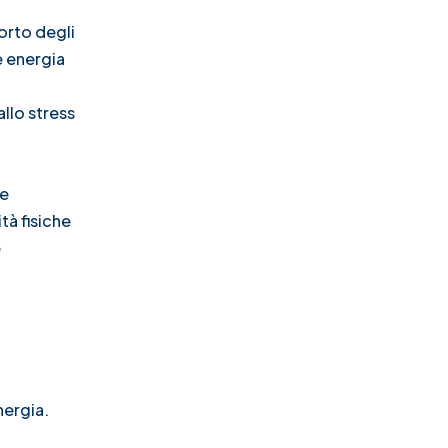
orto degli
e energia
allo stress
re
tà fisiche
e
nergia.