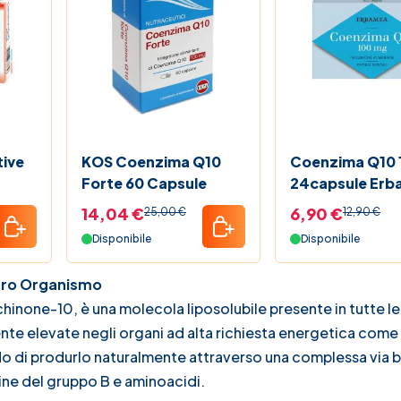
tive
KOS Coenzima Q10
Coenzima Q10
Forte 60 Capsule
24capsule Erb
14,04 €
6,90 €
25,00 €
12,90 €
Disponibile
Disponibile
stro Organismo
inone-10, è una molecola liposolubile presente in tutte le 
te elevate negli organi ad alta richiesta energetica come
rado di produrlo naturalmente attraverso una complessa via 
mine del gruppo B e aminoacidi.