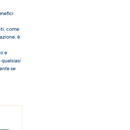
enefici
ati, come
azione, è
vo e
 qualsiasi
ente se