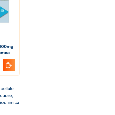
 100mg
amea
cellule
 cuore,
biochimica