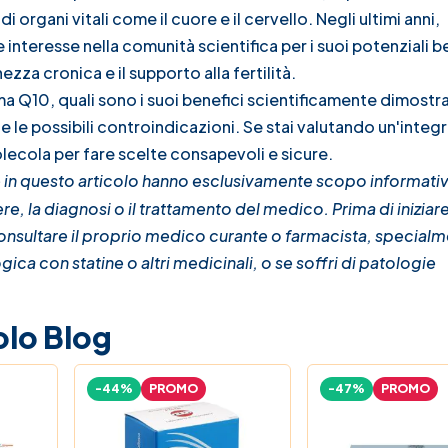
 organi vitali come il cuore e il cervello. Negli ultimi anni,
nteresse nella comunità scientifica per i suoi potenziali b
ezza cronica e il supporto alla fertilità.
a Q10, quali sono i suoi benefici scientificamente dimostr
le possibili controindicazioni. Se stai valutando un'integr
lecola per fare scelte consapevoli e sicure.
 in questo articolo hanno esclusivamente scopo informati
e, la diagnosi o il trattamento del medico. Prima di iniziare
sultare il proprio medico curante o farmacista, specialm
gica con statine o altri medicinali, o se soffri di patologie
olo Blog
-44%
PROMO
-47%
PROMO