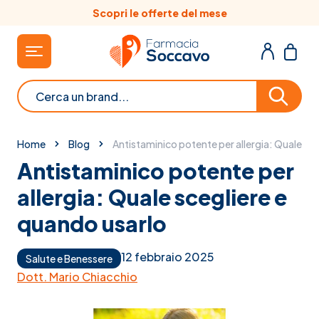
Salta al contenuto
Scopri le offerte del mese
Cerca
Home
Blog
Antistaminico potente per allergia: Quale sc
Antistaminico potente per
allergia: Quale scegliere e
quando usarlo
12 febbraio 2025
Salute e Benessere
Dott. Mario Chiacchio