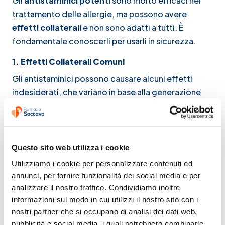
Gli
antistaminici potenti
sono molto efficaci nel
trattamento delle allergie, ma possono avere
effetti collaterali
e non sono adatti a tutti. È
fondamentale conoscerli per usarli in sicurezza.
1. Effetti Collaterali Comuni
Gli antistaminici possono causare alcuni effetti
indesiderati, che variano in base alla generazione
del farmaco:
?
Antistaminici di seconda e terza generazione
(più moderni)
✔️ Generalmente ben tollerati
Questo sito web utilizza i cookie
✔️ Minori effetti collaterali rispetto ai farmaci più
Utilizziamo i cookie per personalizzare contenuti ed 
vecchi
annunci, per fornire funzionalità dei social media e per 
✔️ Minore impatto sulla sonnolenza
analizzare il nostro traffico. Condividiamo inoltre 
informazioni sul modo in cui utilizzi il nostro sito con i 
?
Antistaminici di prima generazione (più datati)
nostri partner che si occupano di analisi dei dati web, 
⚠️
Sonnolenza
e riduzione della capacità di
pubblicità e social media, i quali potrebbero combinarle 