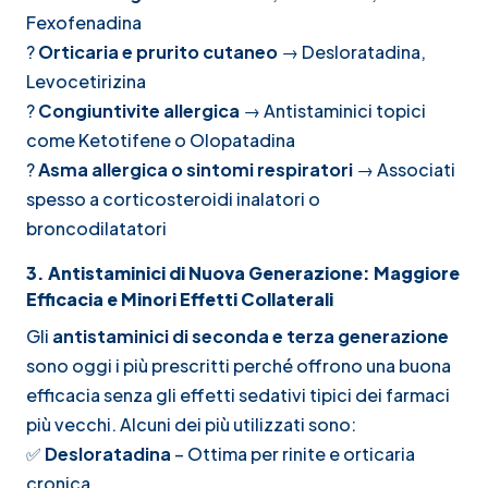
Fexofenadina
?
Orticaria e prurito cutaneo
→ Desloratadina,
Levocetirizina
?
Congiuntivite allergica
→ Antistaminici topici
come Ketotifene o Olopatadina
?
Asma allergica o sintomi respiratori
→ Associati
spesso a corticosteroidi inalatori o
broncodilatatori
3. Antistaminici di Nuova Generazione: Maggiore
Efficacia e Minori Effetti Collaterali
Gli
antistaminici di seconda e terza generazione
sono oggi i più prescritti perché offrono una buona
efficacia senza gli effetti sedativi tipici dei farmaci
più vecchi. Alcuni dei più utilizzati sono:
✅
Desloratadina
– Ottima per rinite e orticaria
cronica