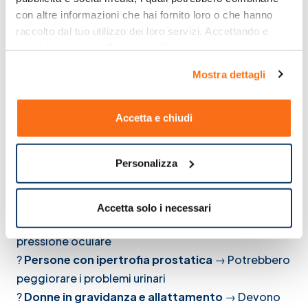
concentrazione
con altre informazioni che hai fornito loro o che hanno 
⚠️
Secchezza delle fauci
e possibile irritazione
raccolto dal tuo utilizzo dei loro servizi. Accettando e 
oculare
chiudendo ti sarà offerta la migliore esperienza di 
⚠️
Effetti sedativi
che possono interferire con la
acquisto.
Mostra dettagli
guida e l’uso di macchinari
2. Controindicazioni: Chi Deve Fare Attenzione?
Accetta e chiudi
Alcune categorie di persone devono assumere gli
antistaminici potenti
con cautela o evitarli del
Personalizza
tutto:
?
Persone con patologie cardiovascolari
→ Alcuni
antistaminici possono alterare il ritmo cardiaco
Accetta solo i necessari
?
Pazienti con glaucoma
→ Possono aumentare la
pressione oculare
?
Persone con ipertrofia prostatica
→ Potrebbero
peggiorare i problemi urinari
?
Donne in gravidanza e allattamento
→ Devono