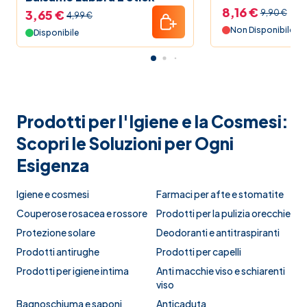
8,16 €
3,65 €
9,90 €
4,99 €
Non Disponibile
Disponibile
Prodotti per l'Igiene e la Cosmesi:
Scopri le Soluzioni per Ogni
Esigenza
Igiene e cosmesi
Farmaci per afte e stomatite
Couperose rosacea e rossore
Prodotti per la pulizia orecchie
Protezione solare
Deodoranti e antitraspiranti
Prodotti antirughe
Prodotti per capelli
Prodotti per igiene intima
Anti macchie viso e schiarenti
viso
Bagnoschiuma e saponi
Anticaduta