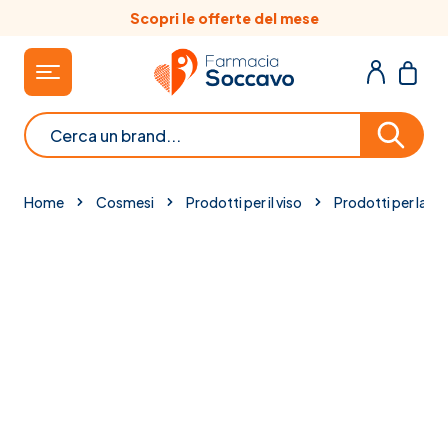
Salta al contenuto
Scopri le offerte del mese
Cerca
Home
Cosmesi
Prodotti per il viso
Prodotti per labb