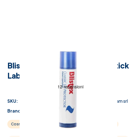
Blistex Classic Lip Protector Stick
Labbra Secche 4,25 g
SKU:
908089321
Produttore:
consulteam srl
Brand:
blistex
Cosmesi
Prodotti per il viso
Prodotti per labbra