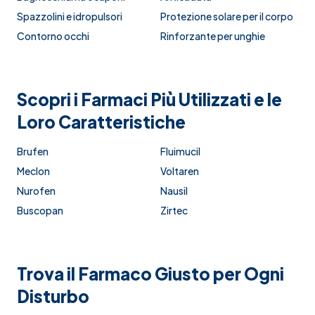
Spazzolini e idropulsori
Protezione solare per il corpo
Contorno occhi
Rinforzante per unghie
Scopri i Farmaci Più Utilizzati e le
Loro Caratteristiche
Brufen
Fluimucil
Meclon
Voltaren
Nurofen
Nausil
Buscopan
Zirtec
Trova il Farmaco Giusto per Ogni
Disturbo