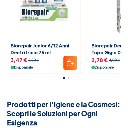
Biorepair Junior 6/12 Anni
Biorepair Dentif
Dentrifricio 75 ml
Topo Gigio 0-6
50 ml
3,47 €
2,78 €
5,20 €
4,50 €
Disponibile
Disponibile
Prodotti per l'Igiene e la Cosmesi:
Scopri le Soluzioni per Ogni
Esigenza