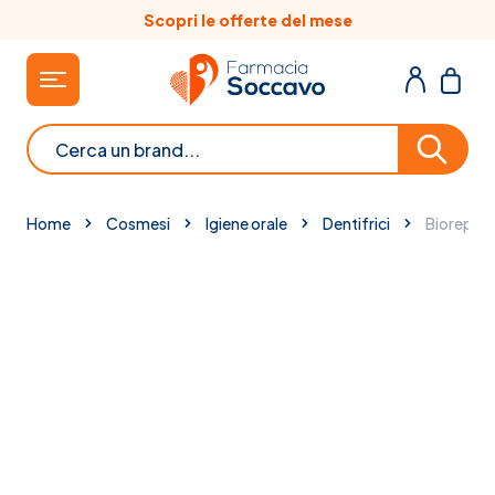
Salta al contenuto
Scopri le offerte del mese
Cerca
Home
Cosmesi
Igiene orale
Dentifrici
Biorepair