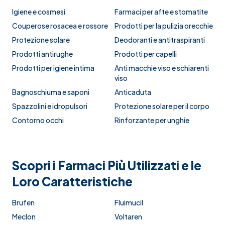
Igiene e cosmesi
Farmaci per afte e stomatite
Couperose rosacea e rossore
Prodotti per la pulizia orecchie
Protezione solare
Deodoranti e antitraspiranti
Prodotti antirughe
Prodotti per capelli
Prodotti per igiene intima
Anti macchie viso e schiarenti
viso
Bagnoschiuma e saponi
Anticaduta
Spazzolini e idropulsori
Protezione solare per il corpo
Contorno occhi
Rinforzante per unghie
Scopri i Farmaci Più Utilizzati e le
Loro Caratteristiche
Brufen
Fluimucil
Meclon
Voltaren