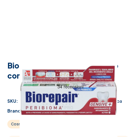
Biorepair Peribioma Dentifricio
con Probiotici e Vitamine 75 ml
SKU:
977366208
Produttore:
coswell spa
Brand:
biorepair
Cosmesi
Igiene orale
Dentifrici