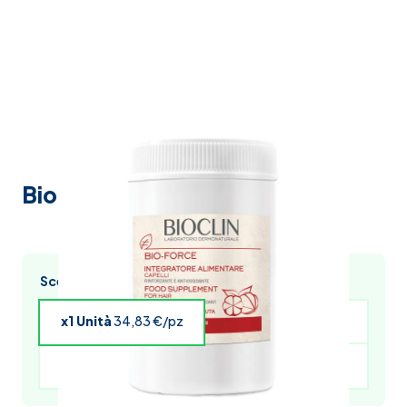
Bio force 60 compresse
Scegli l’acquisto multiplo e risparmia
x1 Unità
34,83 €/pz
x4 Unità
34,13 €/pz
x5 Unità
33,78 €/pz
x6 Unità
33,44 €/pz