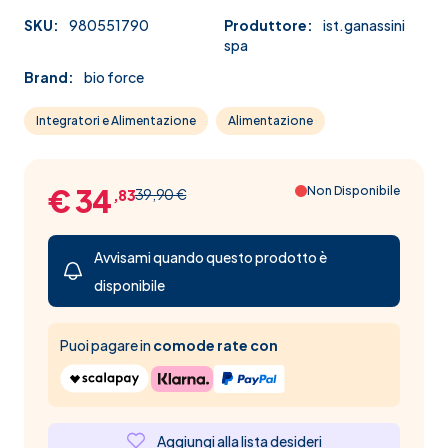
SKU:
980551790
Produttore:
ist.ganassini
spa
Brand:
bio force
Integratori e Alimentazione
Alimentazione
€ 34
Non Disponibile
39,90 €
,83
Avvisami quando questo prodotto è
disponibile
Puoi pagare in
comode rate con
Aggiungi alla lista desideri