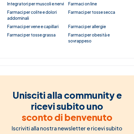
Integratori per muscoli e nervi
Farmaci on line
Farmaci per colite e dolori
Farmaci per tosse secca
addominali
Farmaci per vene e capillari
Farmaci per allergie
Farmaci per tosse grassa
Farmaci per obesità e
sovrappeso
Unisciti alla community e
ricevi subito uno
sconto di benvenuto
Iscriviti alla nostra newsletter e ricevi subito