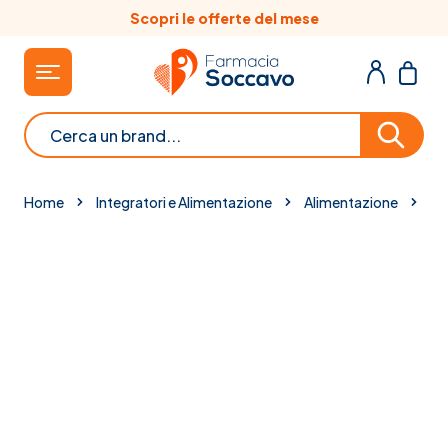
Salta al contenuto
Scopri le offerte del mese
Cerca
Home
Integratori e Alimentazione
Alimentazione
Bi