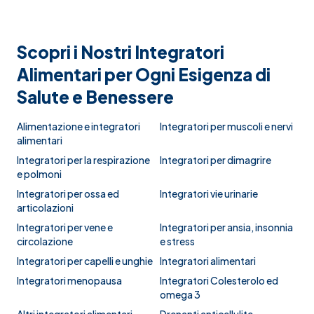
Scopri i Nostri Integratori
Alimentari per Ogni Esigenza di
Salute e Benessere
Alimentazione e integratori
Integratori per muscoli e nervi
alimentari
Integratori per la respirazione
Integratori per dimagrire
e polmoni
Integratori per ossa ed
Integratori vie urinarie
articolazioni
Integratori per vene e
Integratori per ansia, insonnia
circolazione
e stress
Integratori per capelli e unghie
Integratori alimentari
Integratori menopausa
Integratori Colesterolo ed
omega 3