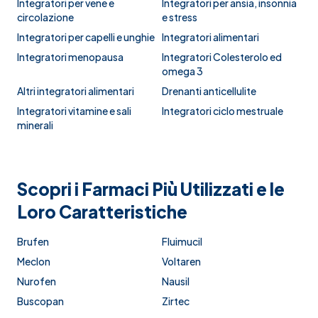
Integratori per vene e
Integratori per ansia, insonnia
circolazione
e stress
Integratori per capelli e unghie
Integratori alimentari
Integratori menopausa
Integratori Colesterolo ed
omega 3
Altri integratori alimentari
Drenanti anticellulite
Integratori vitamine e sali
Integratori ciclo mestruale
minerali
Scopri i Farmaci Più Utilizzati e le
Loro Caratteristiche
Brufen
Fluimucil
Meclon
Voltaren
Nurofen
Nausil
Buscopan
Zirtec