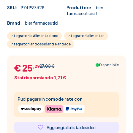
SKU:
974997328
Produttore:
bier
farmaceutici srl
Brand:
bier farmaceutici
Integratori e Alimentazione
Integratori alimentari
Integratori antiossidanti e antiage
€ 25
Disponibile
27,00 €
,29
Stai risparmiando 1,71 €
Puoi pagare in
comode rate con
Aggiungi alla lista desideri