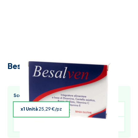
Besalven 30 Compresse
Scegli l’acquisto multiplo e risparmia
x1 Unità
25,29 €/pz
x4 Unità
24,78 €/pz
x5 Unità
24,53 €/pz
x6 Unità
24,28 €/pz