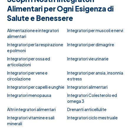
Alimentari per Ogni Esigenza di
Salute e Benessere
Alimentazione e integratori
Integratori per muscoli e nervi
alimentari
Integratori per la respirazione
Integratori per dimagrire
e polmoni
Integratori per ossa ed
Integratori vie urinarie
articolazioni
Integratori per vene e
Integratori per ansia, insonnia
circolazione
e stress
Integratori per capelli e unghie
Integratori alimentari
Integratori menopausa
Integratori Colesterolo ed
omega 3
Altri integratori alimentari
Drenanti anticellulite
Integratori vitamine e sali
Integratori ciclo mestruale
minerali