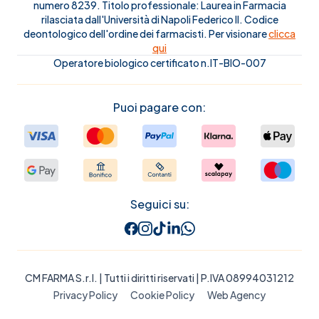
numero 8239. Titolo professionale: Laurea in Farmacia
rilasciata dall'Università di Napoli Federico II. Codice
deontologico dell'ordine dei farmacisti. Per visionare
clicca
qui
Operatore biologico certificato n.IT-BIO-007
Puoi pagare con:
Seguici su:
CM FARMA S.r.l.
| Tutti i diritti riservati | P.IVA 08994031212
Privacy Policy
Cookie Policy
Web Agency