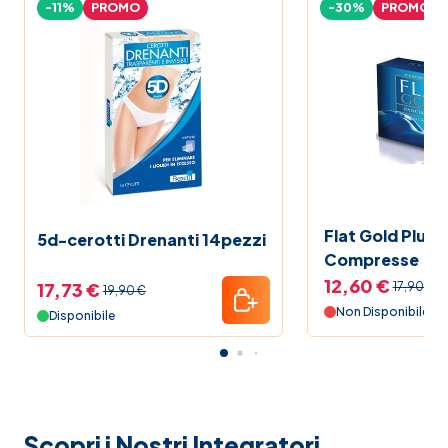
-11%
PROMO
-30%
PROMO
Flat Gold Plus 
5d-cerotti Drenanti 14pezzi
Compresse
12,60 €
17,73 €
17,90 €
19,90 €
Non Disponibile
Disponibile
Scopri i Nostri Integratori