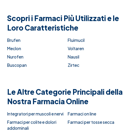
Scopri i Farmaci Più Utilizzati e le
Loro Caratteristiche
Brufen
Fluimucil
Meclon
Voltaren
Nurofen
Nausil
Buscopan
Zirtec
Le Altre Categorie Principali della
Nostra Farmacia Online
Integratori per muscoli e nervi
Farmaci on line
Farmaci per colite e dolori
Farmaci per tosse secca
addominali