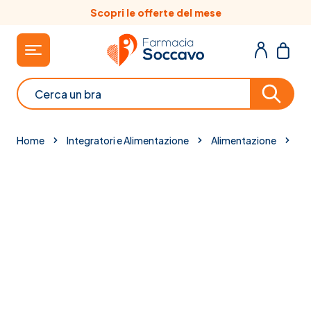
Salta al contenuto
Scopri le offerte del mese
Cerca
Home
Integratori e Alimentazione
Alimentazione
Be