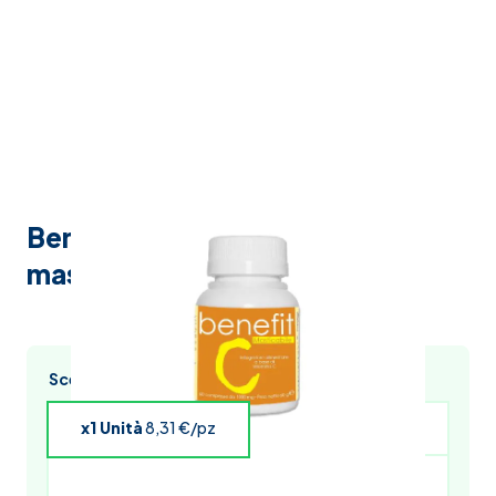
Benefit c 60 compresse
masticabili
Scegli l’acquisto multiplo e risparmia
x1 Unità
8,31 €/pz
x4 Unità
8,14 €/pz
x5 Unità
8,06 €/pz
x6 Unità
7,98 €/pz