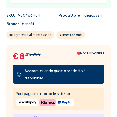
SKU:
980466484
Produttore:
deakos srl
Brand:
benefit
Integratori e Alimentazione
Alimentazione
€ 8
Non Disponibile
8,90 €
,31
Avvisami quando questo prodotto è
disponibile
Puoi pagare in
comode rate con