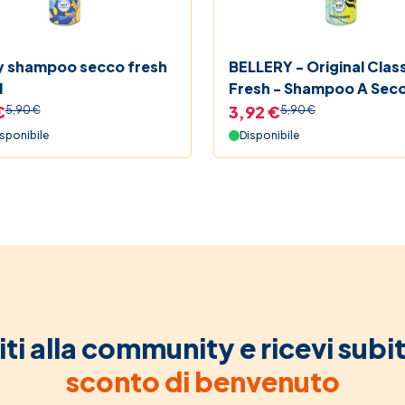
ry shampoo secco fresh
BELLERY - Original Clas
l
Fresh - Shampoo A Sec
Ml
€
3,92 €
5,90 €
5,90 €
sponibile
Disponibile
iti alla community e ricevi subi
sconto di benvenuto