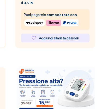
di
4,01 €
Puoi pagare in
comode rate con
Aggiungi alla lista desideri