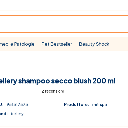
medi e Patologie
Pet Bestseller
Beauty Shock
ellery shampoo secco blush 200 ml
U:
951317573
Produttore:
miti spa
and:
bellery