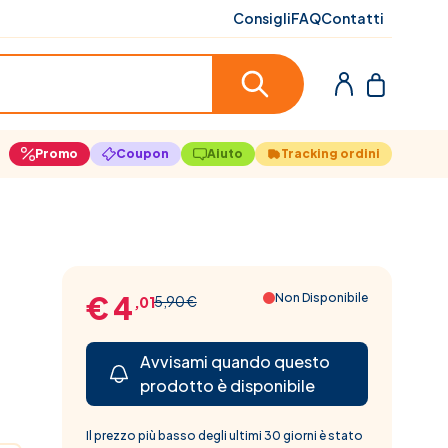
Consigli
FAQ
Contatti
Promo
Coupon
Aiuto
Tracking ordini
€ 4
Non Disponibile
5,90 €
,01
Avvisami quando questo
prodotto è disponibile
Il prezzo più basso degli ultimi 30 giorni è stato