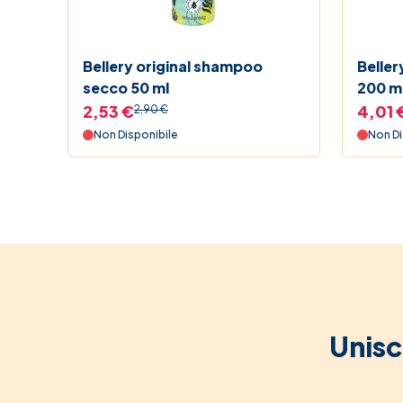
Bellery original shampoo
Belle
secco 50 ml
200 m
2,53 €
4,01 
2,90 €
Non Disponibile
Non Di
Unisc