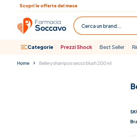
Salta al contenuto
Scopri le offerte del mese
Cerca
Categorie
Prezzi Shock
Best Seller
Ri
Home
Bellery shampoo secco blush 200 ml
B
SK
Br