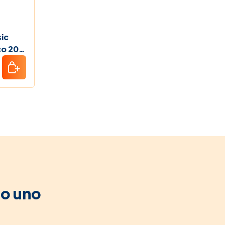
sic
co 200
to uno