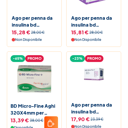
Mamma e bambino
Ago per penna da
Ago per penna da
insulina bd
insulina bd
Promozioni
microfine gauge 31
microfine gauge 31
15,28 €
15,81 €
28,00 €
28,00 €
5 mm 100 pezzi
5 mm 100 pezzi
Non Disponibile
Non Disponibile
Vitamina C
-65%
PROMO
-23%
PROMO
La nostra linea
Elenco Farmaci
Guide alla salute
Ago per penna da
BD Micro-Fine Aghi
Black Friday 2025 Farmacia Soccavo
insulina bd
32GX4mm per
microfine 31 gauge
17,90 €
Penna Insulina 100
13,39 €
23,39 €
38,00 €
Pet bestseller
5 mm 100 pezzi
pezzi
Non Disponibile
Disponibile