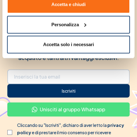
Unisciti alla community e
Accetta e chiudi
ricevi subito uno
Personalizza
sconto di benvenuto
Iscriviti alla nostra newsletter e ricevi subito
Accetta solo i necessari
uno
sconto di benvenuto
sul tuo primo
acquisto e tanti altri vantaggi esclusivi.
Indirizzo email
Iscriviti
Unisciti al gruppo Whatsapp
Cliccando su "Iscriviti", dichiaro di aver letto la
privacy
policy
e di prestare il mio consenso per ricevere