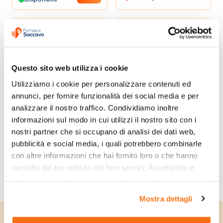
Beauty Shock
-35%
PROMO
-56%
PROMO
Prezzi Shock
Questo sito web utilizza i cookie
Le Formule del Farmacista
Utilizziamo i cookie per personalizzare contenuti ed 
annunci, per fornire funzionalità dei social media e per 
analizzare il nostro traffico. Condividiamo inoltre 
Ago per penna da
BD Micro-Fine Aghi
informazioni sul modo in cui utilizzi il nostro sito con i 
insulina bd
31GX5mm per Penna
nostri partner che si occupano di analisi dei dati web, 
microfine 31 gaue 5
18,15 €
Insulina 100 pezzi
12,18 €
28,00 €
28,00 €
pubblicità e social media, i quali potrebbero combinarle 
mm 100 pezzi
Non Disponibile
Disponibile
con altre informazioni che hai fornito loro o che hanno 
raccolto dal tuo utilizzo dei loro servizi. Accettando e 
chiudendo ti sarà offerta la migliore esperienza di 
acquisto.
Mostra dettagli