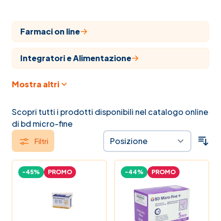
Farmaci on line
Integratori e Alimentazione
Mostra altri
Cosmesi
Articoli sanitari
Scopri tutti i prodotti disponibili nel catalogo online
di bd micro-fine
Veterinaria
Filtri
Farmaci
-45%
PROMO
-44%
PROMO
Veterinari
Naturopatia