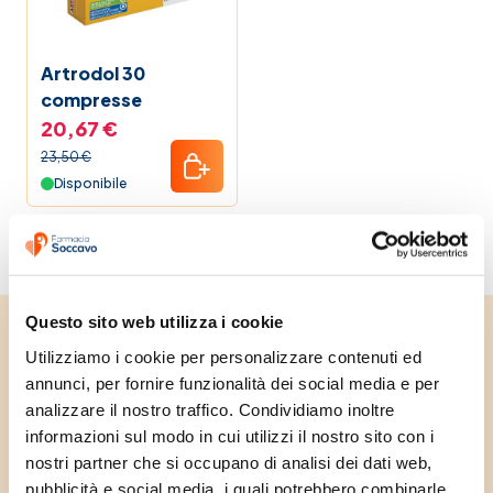
Mamma e bambino
Artrodol 30
compresse
Promozioni
20,67 €
23,50 €
Vitamina C
Disponibile
La nostra linea
Elenco Farmaci
Questo sito web utilizza i cookie
Guide alla salute
Unisciti alla community e
Utilizziamo i cookie per personalizzare contenuti ed 
annunci, per fornire funzionalità dei social media e per 
ricevi subito uno
Black Friday 2025 Farmacia Soccavo
analizzare il nostro traffico. Condividiamo inoltre 
informazioni sul modo in cui utilizzi il nostro sito con i 
sconto di benvenuto
nostri partner che si occupano di analisi dei dati web, 
Pet bestseller
Iscriviti alla nostra newsletter e ricevi subito
pubblicità e social media, i quali potrebbero combinarle 