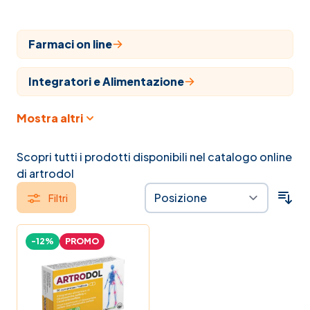
Farmaci on line
Integratori e Alimentazione
Mostra altri
Cosmesi
Articoli sanitari
Scopri tutti i prodotti disponibili nel catalogo online
di artrodol
Veterinaria
Filtri
Farmaci
-12%
PROMO
Veterinari
Naturopatia