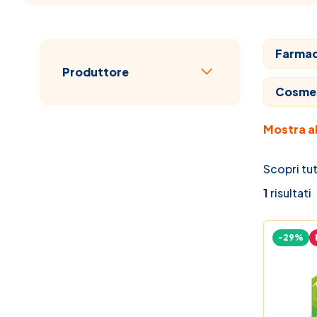
Farmaci
Passa all'elenco prodotti
Produttore
filtro
Cosme
Mostra al
Veterin
Veterin
Scopri tut
1
risultati
Mamma
-29%
Vitami
Elenco