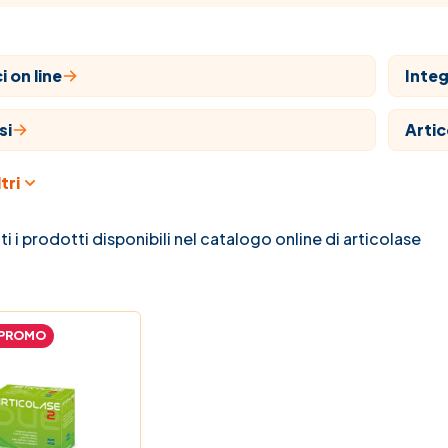
 on line
Integ
si
Artic
tri
aria
Farm
ari
Natu
ti i prodotti disponibili nel catalogo online di articolase
 e bambino
Prom
PROMO
na C
La no
 Farmaci
Guide