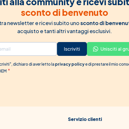
iti alla community e ricevi subi
sconto di benvenuto
ostra newsletter e ricevi subito uno
sconto di benvenu
acquisto e tanti altri vantaggi esclusivi.
Iscriviti
Unisciti al 
riviti", dichiaro di aver letto la
privacy policy
e di prestare il mio con
 DEM
Servizio clienti