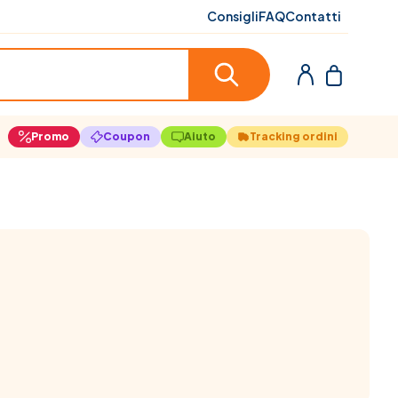
Consigli
FAQ
Contatti
Promo
Coupon
Aiuto
Tracking ordini