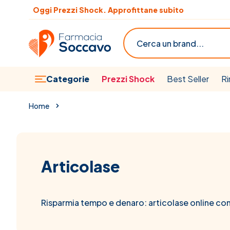
Salta al contenuto
Scopri le offerte del mese
Cerca
Categorie
Prezzi Shock
Best Seller
Ri
Home
Articolase
Risparmia tempo e denaro: articolase online co