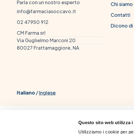
Parla con un nostro esperto
Chi siamo
info@farmaciasoccavo.it
Contatti
02 47950 912
Dicono di
CM Farma srl
Via Guglielmo Marconi 20
80027 Frattamaggiore, NA
Italiano
/
Inglese
Questo sito web utilizza i
Dott. Chiacchio Mario, iscrit
Utilizziamo i cookie per pe
dall'Università di