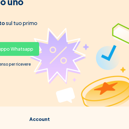
to uno
to
sul tuo primo
gruppo Whatsapp
senso per ricevere
Account