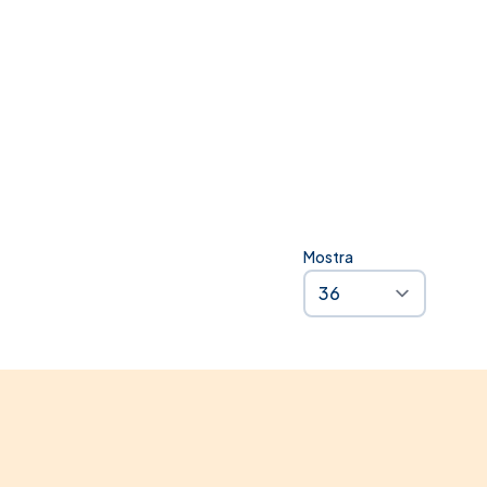
estseller
zi Shock
Mostra