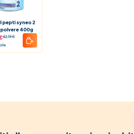
Friday 2025 Farmacia Soccavo
Pet b
 Shock
Prez
 pepti syneo 2
n polvere 400g
mule del Farmacista
€
42,19 €
bile