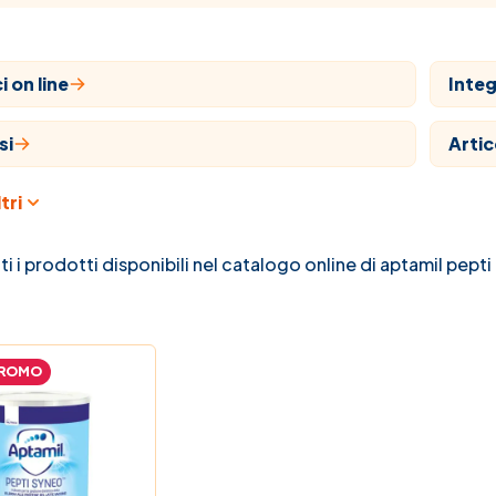
 on line
Integ
si
Artic
tri
aria
Farm
ari
Natu
ti i prodotti disponibili nel catalogo online di aptamil pepti
 e bambino
Prom
ROMO
na C
La no
 Farmaci
Guide