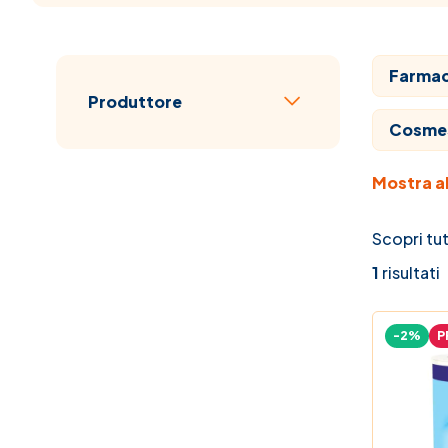
Farmaci
Passa all'elenco prodotti
Produttore
filtro
Cosme
Mostra al
Veterin
Veterin
Scopri tut
1
risultati
Mamma
-2%
P
Vitami
Elenco