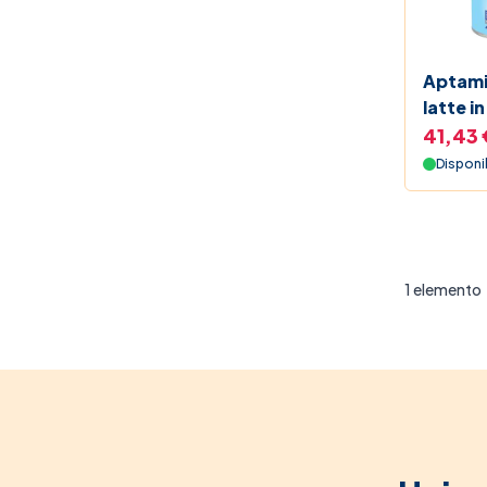
Black 
Beauty
Aptamil
latte i
Le For
41,43 
Disponi
1
elemento