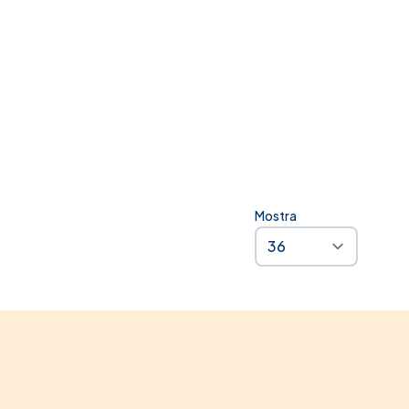
estseller
zi Shock
Mostra