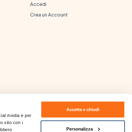
Accedi
Crea un Account
Accetta e chiudi
ial media e per 
o sito con i 
 Laurea in Farmacia rilasciata
Personalizza
ebbero 
visionare
clicca qui