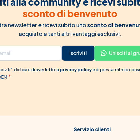
iti alla community e ricevi subi
sconto di benvenuto
ostra newsletter e ricevi subito uno
sconto di benvenu
acquisto e tanti altri vantaggi esclusivi.
Iscriviti
Unisciti al 
riviti", dichiaro di aver letto la
privacy policy
e di prestare il mio con
 DEM
Servizio clienti