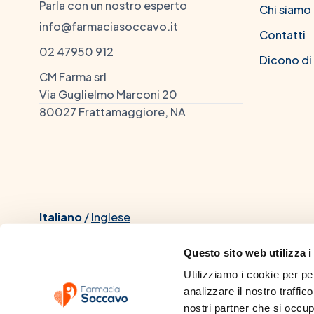
Parla con un nostro esperto
Chi siamo
info@farmaciasoccavo.it
Contatti
02 47950 912
Dicono di
CM Farma srl
Via Guglielmo Marconi 20
80027 Frattamaggiore, NA
Italiano
/
Inglese
Questo sito web utilizza i
Utilizziamo i cookie per pe
analizzare il nostro traffico
Dott. Chiacchio Mario, iscrit
nostri partner che si occupa
dall'Università di