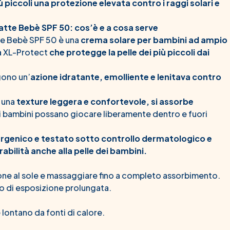
piccoli una protezione elevata contro i raggi solari e
tte Bebè SPF 50: cos’è e a cosa serve
te Bebè SPF 50 è una
crema solare per bambini ad ampio
a XL-Protect
che protegge la pelle dei più piccoli dai
lgono un’
azione idratante, emolliente e lenitava contro
a una
texture leggera e confortevole, si assorbe
 bambini possano giocare liberamente dentro e fuori
ergenico e testato sotto controllo dermatologico e
abilità anche alla pelle dei bambini.
ione al sole e massaggiare fino a completo assorbimento.
o di esposizione prolungata.
 lontano da fonti di calore.