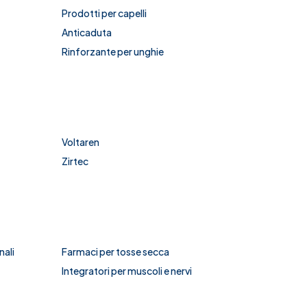
Prodotti per capelli
Anticaduta
Rinforzante per unghie
Voltaren
Zirtec
nali
Farmaci per tosse secca
Integratori per muscoli e nervi