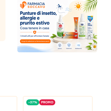
-37%
PROMO
-35