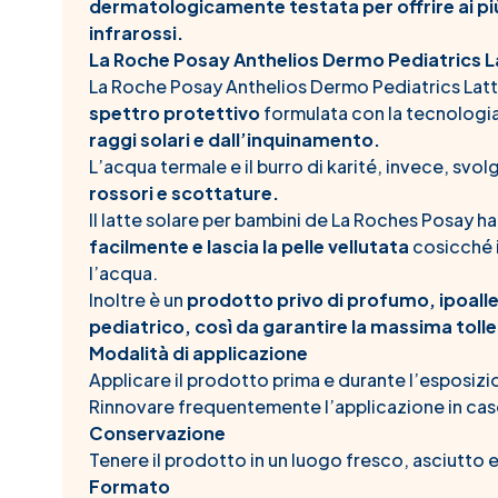
dermatologicamente testata per offrire ai più 
infrarossi.
La Roche Posay Anthelios Dermo Pediatrics La
La Roche Posay Anthelios Dermo Pediatrics Lat
spettro protettivo
formulata con la tecnologi
raggi solari e dall’inquinamento.
L’acqua termale e il burro di karité, invece, svo
rossori e scottature.
Il latte solare per bambini de La Roches Posay h
facilmente e lascia la pelle vellutata
cosicché i
l’acqua.
Inoltre è un
prodotto privo di profumo, ipoall
pediatrico, così da garantire la massima toller
Modalità di applicazione
Applicare il prodotto prima e durante l’esposiz
Rinnovare frequentemente l’applicazione in cas
Conservazione
Tenere il prodotto in un luogo fresco, asciutto e
Formato