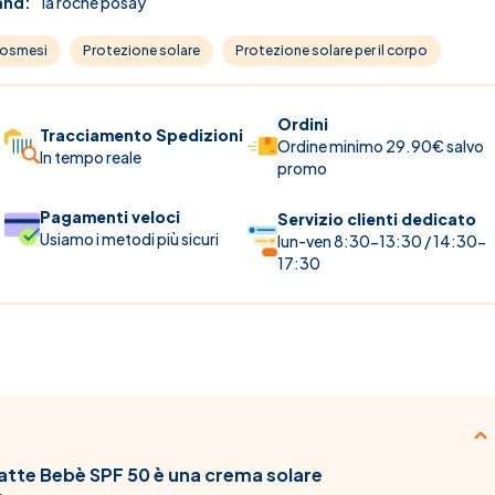
and:
la roche posay
osmesi
Protezione solare
Protezione solare per il corpo
Ordini
Tracciamento Spedizioni
Ordine minimo 29.90€ salvo
In tempo reale
promo
Pagamenti veloci
Servizio clienti dedicato
Usiamo i metodi più sicuri
lun-ven 8:30-13:30 / 14:30-
17:30
atte Bebè SPF 50 è una crema solare