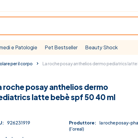
medi e Patologie
Pet Bestseller
Beauty Shock
lare per il corpo
La roche posay anthelios dermo pediatrics latt
a roche posay anthelios dermo
ediatrics latte bebè spf 50 40 ml
U:
926231919
Produttore:
la roche posay-ph
(l'oreal)