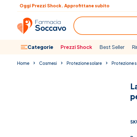
Salta al contenuto
Oggi Prezzi Shock. Approfittane subito
Cerca
Categorie
Prezzi Shock
Best Seller
Ri
Home
Cosmesi
Protezione solare
Protezione so
L
p
SK