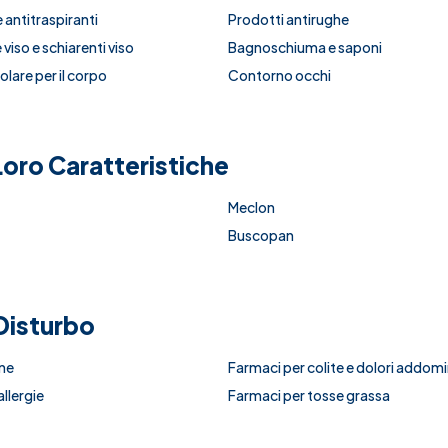
 antitraspiranti
Prodotti antirughe
viso e schiarenti viso
Bagnoschiuma e saponi
lare per il corpo
Contorno occhi
e Loro Caratteristiche
Meclon
Buscopan
Disturbo
ine
Farmaci per colite e dolori addomi
llergie
Farmaci per tosse grassa