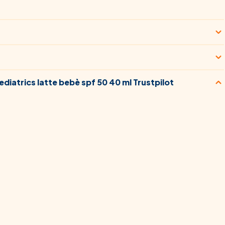
Recensioni La roche posay anthelios dermo pediatrics latte bebè spf 50 40 ml Trustpilot