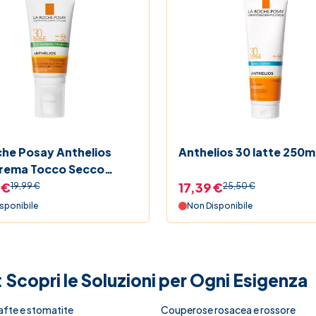
che Posay Anthelios
Anthelios 30 latte 250m
rema Tocco Secco
cidità SPF 30
 €
17,39 €
19,99 €
25,50 €
ione Viso 50 ml
sponibile
Non Disponibile
: Scopri le Soluzioni per Ogni Esigenza
afte e stomatite
Couperose rosacea e rossore