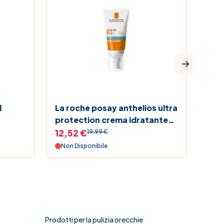
l
La roche posay anthelios ultra
Ant
protection crema idratante
senza profumo spf 50 50 ml
12,52 €
16,
19,99 €
Non Disponibile
Non
Prodotti per la pulizia orecchie