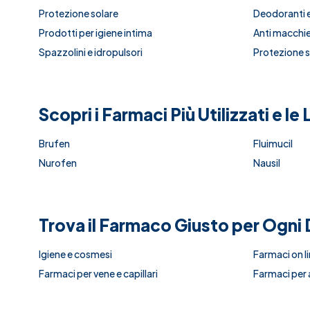
Protezione solare
Deodoranti e
Prodotti per igiene intima
Anti macchie 
Spazzolini e idropulsori
Protezione so
Scopri i Farmaci Più Utilizzati e l
Brufen
Fluimucil
Nurofen
Nausil
Trova il Farmaco Giusto per Ogni 
Igiene e cosmesi
Farmaci on l
Farmaci per vene e capillari
Farmaci per a