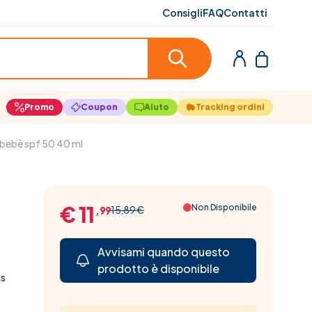
Consigli
FAQ
Contatti
Promo
Coupon
Aiuto
Tracking ordini
e bebè spf 50 40 ml
€ 11
Non Disponibile
15,89 €
,99
Avvisami quando questo
prodotto è disponibile
as