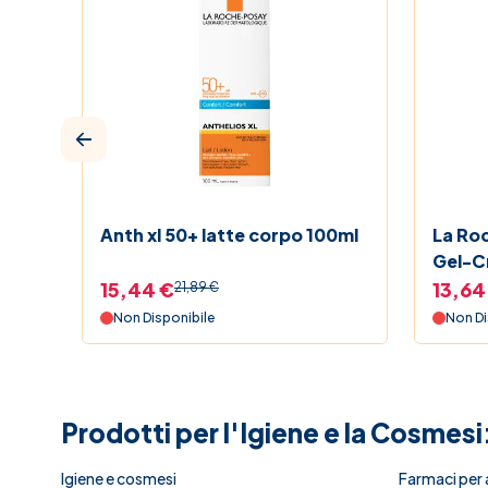
Anth xl 50+ latte corpo 100ml
La Ro
Gel-C
Antilu
15,44 €
13,64
21,89 €
Protez
Non Disponibile
Non Di
Prodotti per l'Igiene e la Cosmesi
Igiene e cosmesi
Farmaci per 