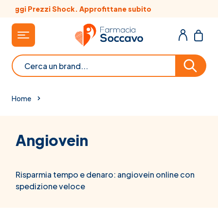
Salta al contenuto
e subito
Scopri le offerte del mese
Cerca
Home
Angiovein
Risparmia tempo e denaro: angiovein online con
spedizione veloce