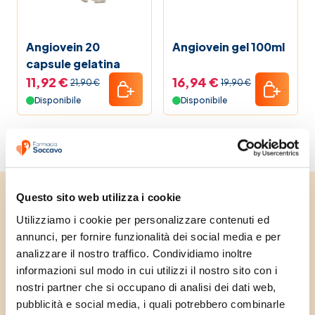
Mamma e bambino
Angiovein 20
Angiovein gel 100ml
capsule gelatina
Promozioni
11,92 €
16,94 €
21,90 €
19,90 €
Disponibile
Disponibile
Vitamina C
La nostra linea
Elenco Farmaci
Questo sito web utilizza i cookie
Unisciti alla community e
Utilizziamo i cookie per personalizzare contenuti ed 
Guide alla salute
annunci, per fornire funzionalità dei social media e per 
ricevi subito uno
analizzare il nostro traffico. Condividiamo inoltre 
Black Friday 2025 Farmacia Soccavo
sconto di benvenuto
informazioni sul modo in cui utilizzi il nostro sito con i 
nostri partner che si occupano di analisi dei dati web, 
Iscriviti alla nostra newsletter e ricevi subito
Pet bestseller
pubblicità e social media, i quali potrebbero combinarle 