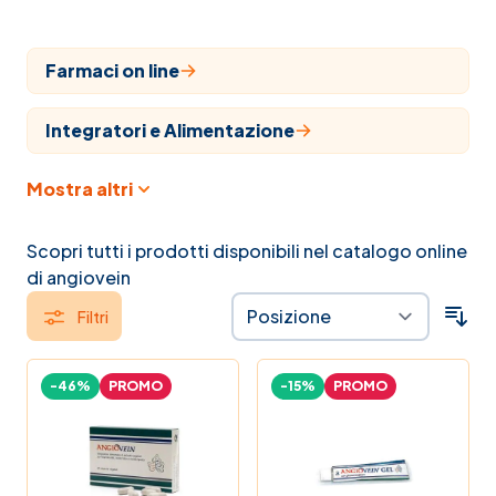
Farmaci on line
Integratori e Alimentazione
Mostra altri
Cosmesi
Articoli sanitari
Scopri tutti i prodotti disponibili nel catalogo online
di angiovein
Veterinaria
Filtri
Farmaci
-46%
PROMO
-15%
PROMO
Veterinari
Naturopatia