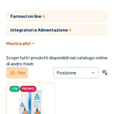
Farmaci on line
Integratori e Alimentazione
Mostra altri
Cosmesi
Articoli sanitari
Scopri tutti i prodotti disponibili nel catalogo online
di andro fresh
Veterinaria
Filtri
Farmaci
-1%
PROMO
Veterinari
Naturopatia