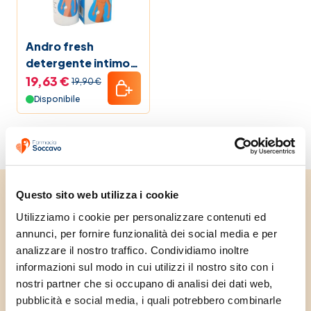
Mamma e bambino
Andro fresh
detergente intimo
Promozioni
lenitivo
19,63 €
19,90 €
antibatterico
Disponibile
Vitamina C
maschile 250 ml
La nostra linea
Elenco Farmaci
Questo sito web utilizza i cookie
Unisciti alla community e
Utilizziamo i cookie per personalizzare contenuti ed 
Guide alla salute
annunci, per fornire funzionalità dei social media e per 
ricevi subito uno
analizzare il nostro traffico. Condividiamo inoltre 
Black Friday 2025 Farmacia Soccavo
sconto di benvenuto
informazioni sul modo in cui utilizzi il nostro sito con i 
nostri partner che si occupano di analisi dei dati web, 
Iscriviti alla nostra newsletter e ricevi subito
Pet bestseller
pubblicità e social media, i quali potrebbero combinarle 