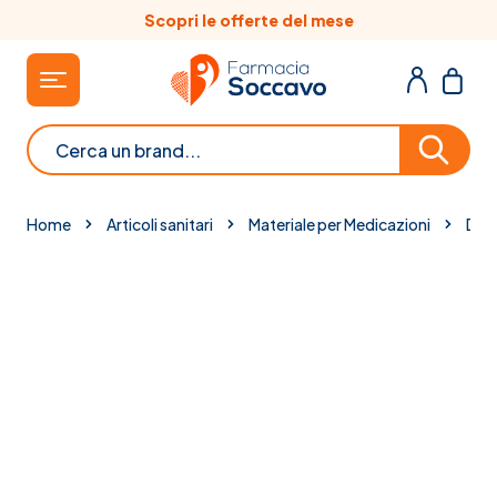
Salta al contenuto
Scopri le offerte del mese
Cerca
Home
Articoli sanitari
Materiale per Medicazioni
Disi