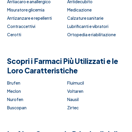
Antiacaro e anallergico
Antidecubito
Misuratore glicemia
Medicazione
Antizanzare e repellenti
Calzature sanitarie
Contraccettivi
Lubrificanti e vibratori
Cerotti
Ortopedia e riabilitazione
Scopri i Farmaci Più Utilizzati e le
Loro Caratteristiche
Brufen
Fluimucil
Meclon
Voltaren
Nurofen
Nausil
Buscopan
Zirtec