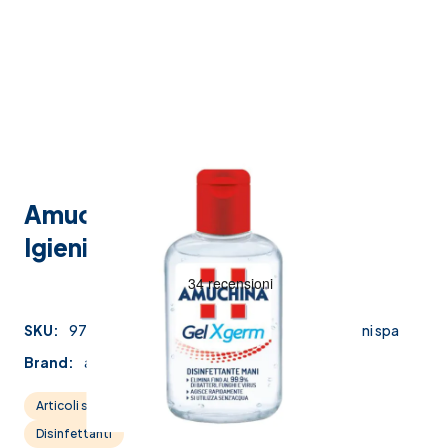
Amuchina Gel X-Germ
Igienizzante Mani 80 ml
SKU:
977021233
Produttore:
angelini spa
Brand:
amuchina gel
Articoli sanitari
Materiale per Medicazioni
Disinfettanti