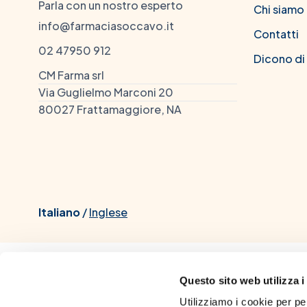
Parla con un nostro esperto
Chi siamo
info@farmaciasoccavo.it
Contatti
02 47950 912
Dicono di
CM Farma srl
Via Guglielmo Marconi 20
80027 Frattamaggiore, NA
Italiano
/
Inglese
Questo sito web utilizza i
Dott. Chiacchio Mario, iscrit
Utilizziamo i cookie per pe
dall'Università di