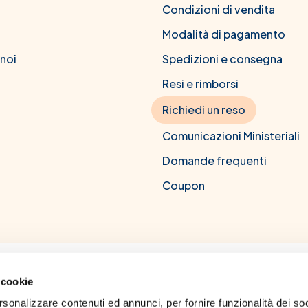
Condizioni di vendita
Modalità di pagamento
 noi
Spedizioni e consegna
Resi e rimborsi
Richiedi un reso
Comunicazioni Ministeriali
Domande frequenti
Coupon
CM Farma srl
 cookie
to all'albo dei farmacisti di Napoli, numero 8239. Titolo professionale:
rsonalizzare contenuti ed annunci, per fornire funzionalità dei soc
 Napoli Federico II. Codice deontologico dell'ordine dei farmacisti. Per 