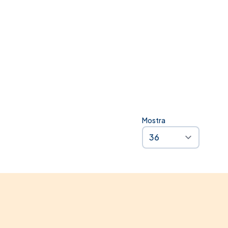
estseller
zi Shock
Mostra