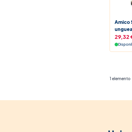
Black 
Beauty
Amico 
unguea
Le For
29,32 
Disponi
1
elemento