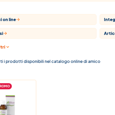
 on line
Integ
si
Artic
tri
aria
Farm
ari
Natu
ti i prodotti disponibili nel catalogo online di amico
 e bambino
Prom
ROMO
na C
La no
 Farmaci
Guide