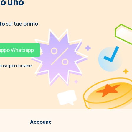
to uno
to
sul tuo primo
gruppo Whatsapp
senso per ricevere
Account