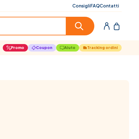
Consigli
FAQ
Contatti
Promo
Coupon
Aiuto
Tracking ordini