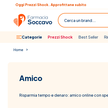
Salta al contenuto
Oggi Prezzi Shock. Approfittane subito
Scopri le offerte del mese
Cerca
Categorie
Prezzi Shock
Best Seller
Ri
Home
Amico
Risparmia tempo e denaro: amico online con sp