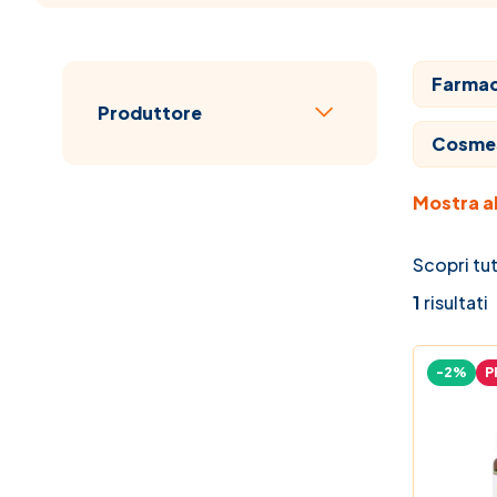
Farmaci
Passa all'elenco prodotti
Produttore
filtro
Cosme
Mostra al
Veterin
Veterin
Scopri tut
1
risultati
Mamma
-2%
P
Vitami
Elenco