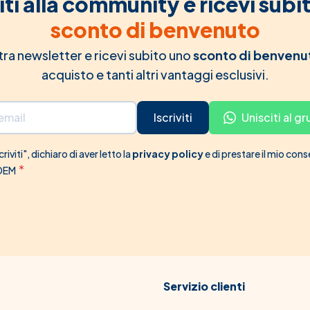
iti alla community e ricevi subi
sconto di benvenuto
ostra newsletter e ricevi subito uno
sconto di benvenu
acquisto e tanti altri vantaggi esclusivi.
Iscriviti
Unisciti al 
riviti", dichiaro di aver letto la
privacy policy
e di prestare il mio con
 DEM
Servizio clienti