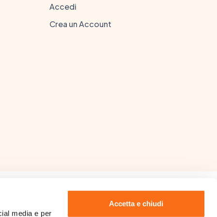
Accedi
Crea un Account
Accetta e chiudi
 Laurea in Farmacia rilasciata
ial media e per 
visionare
clicca qui