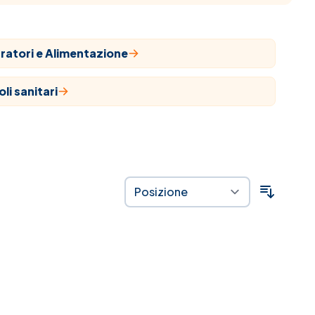
ratori e Alimentazione
oli sanitari
aci
ropatia
ozioni
stra linea
 alla salute