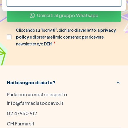
Unisciti al gruppo Whatsapp
Cliccando su "Iscriviti", dichiaro di aver letto la
privacy
policy
e di prestare il mio consenso per ricevere
newsletter e/o DEM
Hai bisogno di aiuto?
Parla con un nostro esperto
info@farmaciasoccavo.it
02 47950 912
CM Farma srl