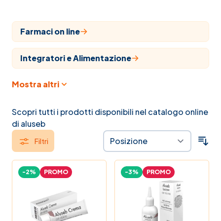
Farmaci on line
Integratori e Alimentazione
Mostra altri
Cosmesi
Articoli sanitari
Scopri tutti i prodotti disponibili nel catalogo online
di aluseb
Veterinaria
Filtri
Farmaci
-2%
PROMO
-3%
PROMO
Veterinari
Naturopatia