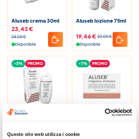
Mamma e bambino
Aluseb crema 30ml
Aluseb lozione 75ml
23,43 €
Promozioni
19,46 €
20,00 €
24,00 €
Disponibile
Disponibile
Vitamina C
-3%
PROMO
-7%
PROMO
La nostra linea
Elenco Farmaci
Guide alla salute
Aluseb shampoo
Aluseb 30
Black Friday 2025 Farmacia Soccavo
125ml
compresse
19,47 €
17,58 €
20,00 €
19,00 €
Pet bestseller
Questo sito web utilizza i cookie
Disponibile
Disponibile