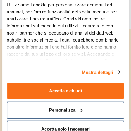
Utilizziamo i cookie per personalizzare contenuti ed 
Beauty Shock
annunci, per fornire funzionalità dei social media e per 
analizzare il nostro traffico. Condividiamo inoltre 
Prezzi Shock
informazioni sul modo in cui utilizzi il nostro sito con i 
nostri partner che si occupano di analisi dei dati web, 
pubblicità e social media, i quali potrebbero combinarle 
Le Formule del Farmacista
Unisciti alla community e
con altre informazioni che hai fornito loro o che hanno 
raccolto dal tuo utilizzo dei loro servizi. Accettando e 
ricevi subito uno
chiudendo ti sarà offerta la migliore esperienza di 
sconto di benvenuto
acquisto.
Mostra dettagli
Iscriviti alla nostra newsletter e ricevi subito
uno
sconto di benvenuto
sul tuo primo
Accetta e chiudi
acquisto e tanti altri vantaggi esclusivi.
Personalizza
Indirizzo email
Iscriviti
Accetta solo i necessari