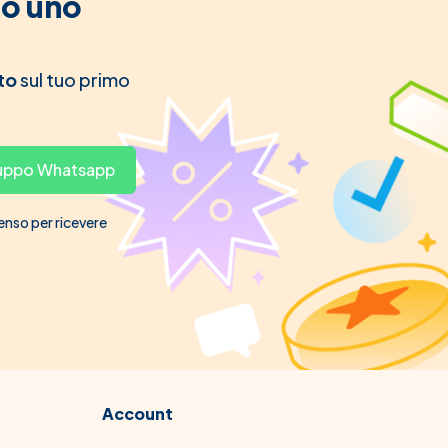
to uno
to
sul tuo primo
gruppo Whatsapp
senso per ricevere
Account