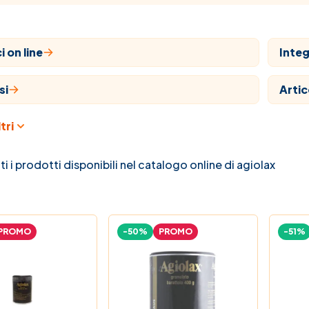
 on line
Integ
si
Artic
tri
aria
Farm
ari
Natu
ti i prodotti disponibili nel catalogo online di agiolax
 e bambino
Prom
PROMO
-50%
PROMO
-51%
na C
La no
 Farmaci
Guide