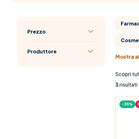
Farmaci
Passa all'elenco prodotti
Prezzo
filtro
Cosme
Produttore
Mostra al
Veterin
filtro
Veterin
Scopri tut
3
risultati
Mamma
-35%
Vitami
Elenco