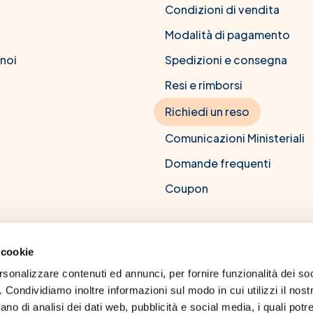
Condizioni di vendita
Modalità di pagamento
 noi
Spedizioni e consegna
Resi e rimborsi
Richiedi un reso
Comunicazioni Ministeriali
Domande frequenti
Coupon
 cookie
rsonalizzare contenuti ed annunci, per fornire funzionalità dei soc
CM Farma srl
. Condividiamo inoltre informazioni sul modo in cui utilizzi il nostr
to all'albo dei farmacisti di Napoli, numero 8239. Titolo professionale:
no di analisi dei dati web, pubblicità e social media, i quali potr
 Napoli Federico II. Codice deontologico dell'ordine dei farmacisti. Per 