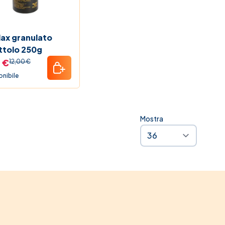
estseller
zi Shock
anulato
ttolo 250g
 €
12,00 €
onibile
Mostra