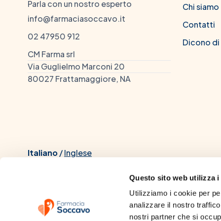
Parla con un nostro esperto
Chi siamo
info@farmaciasoccavo.it
Contatti
02 47950 912
Dicono di
CM Farma srl
Via Guglielmo Marconi 20
80027 Frattamaggiore, NA
Italiano
/
Inglese
Questo sito web utilizza i
Utilizziamo i cookie per pe
analizzare il nostro traffico
Dott. Chiacchio Mario, iscrit
nostri partner che si occupa
dall'Università di