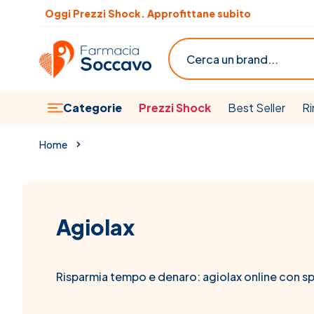
Salta al contenuto
Scopri le offerte del mese
Cerca
Categorie
Prezzi Shock
Best Seller
Ri
Home
Agiolax
Risparmia tempo e denaro: agiolax online con s