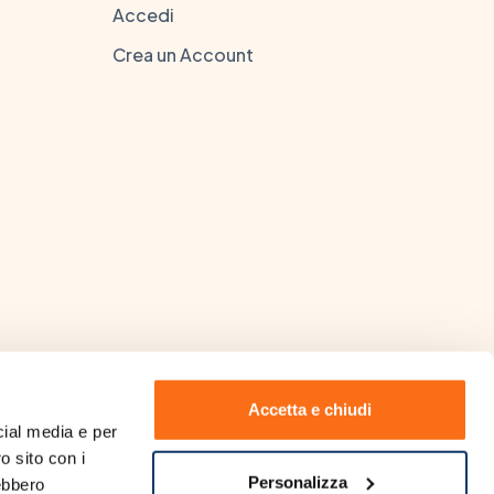
Accedi
Crea un Account
Accetta e chiudi
ial media e per 
o sito con i 
 Laurea in Farmacia rilasciata
Personalizza
ebbero 
visionare
clicca qui