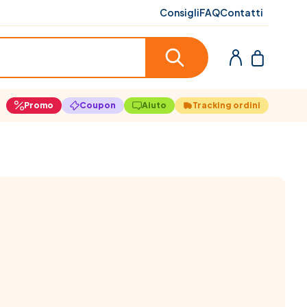
Consigli
FAQ
Contatti
Promo
Coupon
Aiuto
Tracking ordini