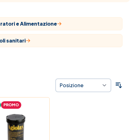
ratori e Alimentazione
oli sanitari
aci
ropatia
ozioni
PROMO
stra linea
 alla salute