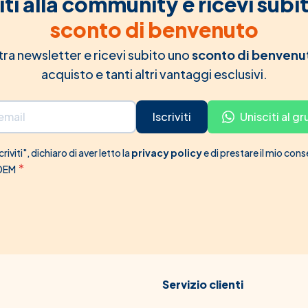
iti alla community e ricevi subi
sconto di benvenuto
ostra newsletter e ricevi subito uno
sconto di benvenu
acquisto e tanti altri vantaggi esclusivi.
Iscriviti
Unisciti al 
riviti", dichiaro di aver letto la
privacy policy
e di prestare il mio con
 DEM
Servizio clienti