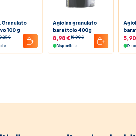
Friday 2025 Farmacia Soccavo
Pet b
 Shock
Prez
x Granulato
Agiolax granulato
Agiolax gr
vo 100 g
barattolo 400g
bara
mule del Farmacista
8,98 €
5,90
8,25 €
18,00 €
bile
Disponibile
Disp