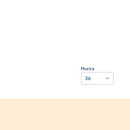
estseller
zi Shock
Mostra