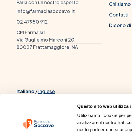
Parla con un nostro esperto
Chi siamo
info@farmaciasoccavo.it
Contatti
02 47950 912
Dicono di
CM Farma srl
Via Guglielmo Marconi 20
80027 Frattamaggiore, NA
Italiano
/
Inglese
Questo sito web utilizza i
Utilizziamo i cookie per pe
analizzare il nostro traffico
Dott. Chiacchio Mario, iscrit
nostri partner che si occupa
dall'Università di