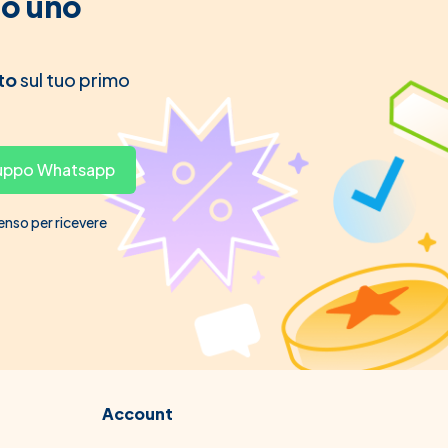
to uno
to
sul tuo primo
gruppo Whatsapp
senso per ricevere
Account