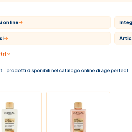
 on line
Integ
si
Artic
tri
aria
Farm
ari
Natu
ti i prodotti disponibili nel catalogo online di age perfect
 e bambino
Prom
na C
La no
 Farmaci
Guide