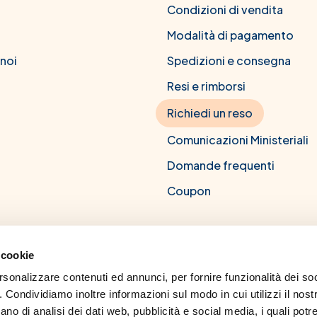
Condizioni di vendita
Modalità di pagamento
 noi
Spedizioni e consegna
Resi e rimborsi
Richiedi un reso
Comunicazioni Ministeriali
Domande frequenti
Coupon
 cookie
rsonalizzare contenuti ed annunci, per fornire funzionalità dei soc
CM Farma srl
. Condividiamo inoltre informazioni sul modo in cui utilizzi il nostr
to all'albo dei farmacisti di Napoli, numero 8239. Titolo professionale:
no di analisi dei dati web, pubblicità e social media, i quali potr
 Napoli Federico II. Codice deontologico dell'ordine dei farmacisti. Per 