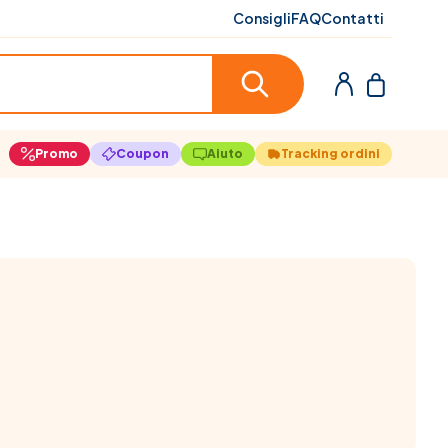
Consigli
FAQ
Contatti
Promo
Coupon
Aiuto
Tracking ordini