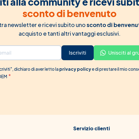
iti alla community e ricevi subi
sconto di benvenuto
ostra newsletter e ricevi subito uno
sconto di benvenu
acquisto e tanti altri vantaggi esclusivi.
Iscriviti
Unisciti al 
riviti", dichiaro di aver letto la
privacy policy
e di prestare il mio con
 DEM
Servizio clienti