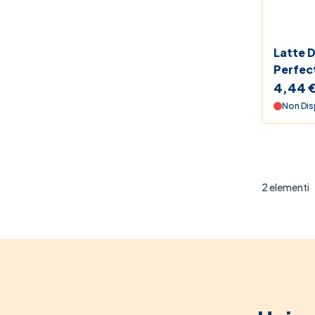
Black 
Beauty
Latte 
Perfec
Le For
Adatto 
4,44 
Non Dis
2
elementi