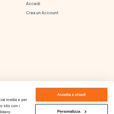
Accedi
Crea un Account
Accetta e chiudi
ial media e per 
o sito con i 
 Laurea in Farmacia rilasciata
Personalizza
ebbero 
visionare
clicca qui