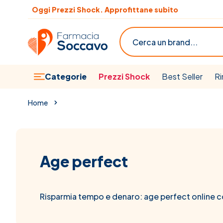
Salta al contenuto
Oggi Prezzi Shock. Approfittane subito
Scopri le offerte del mese
Cerca
Categorie
Prezzi Shock
Best Seller
Ri
Home
Age perfect
Risparmia tempo e denaro: age perfect online 