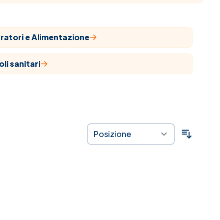
ratori e Alimentazione
oli sanitari
aci
ropatia
ozioni
stra linea
 alla salute