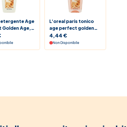
Friday 2025 Farmacia Soccavo
Pet b
 Shock
Prez
Detergente Age
L'oreal paris tonico
t Golden Age,
age perfect golden
mule del Farmacista
A Pelli Mature
age pelli mature 200
€
4,44 €
ml
ponibile
Non Disponibile