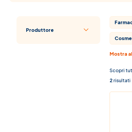
Farmaci
Passa all'elenco prodotti
Produttore
filtro
Cosme
Mostra al
Veterin
Veterin
Scopri tut
2
risultati
Mamma
Vitami
Elenco