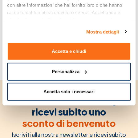
con altre informazioni che hai fornito loro o che hanno 
raccolto dal tuo utilizzo dei loro servizi. Accettando e 
chiudendo ti sarà offerta la migliore esperienza di 
Aftamed scudo gel
Gel aftamed acido
acquisto.
8ml
ialuronico tubo 15
Mostra dettagli
ml
6,35 €
11,19 €
9,50 €
12,00 €
Non Disponibile
Non Disponibile
Accetta e chiudi
Personalizza
Accetta solo i necessari
Unisciti alla community e
ricevi subito uno
sconto di benvenuto
Iscriviti alla nostra newsletter e ricevi subito