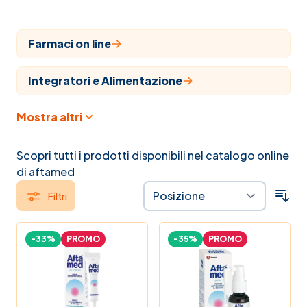
Farmaci on line
Integratori e Alimentazione
Mostra altri
Cosmesi
Articoli sanitari
Scopri tutti i prodotti disponibili nel catalogo online
di aftamed
Veterinaria
Filtri
Farmaci
-33%
PROMO
-35%
PROMO
Veterinari
Naturopatia