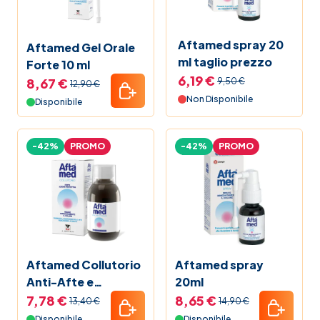
Mamma e bambino
Aftamed spray 20
Aftamed Gel Orale
ml taglio prezzo
Forte 10 ml
Promozioni
6,19 €
8,67 €
9,50 €
12,90 €
Non Disponibile
Disponibile
Vitamina C
-42%
PROMO
-42%
PROMO
La nostra linea
Elenco Farmaci
Guide alla salute
Aftamed Collutorio
Aftamed spray
Black Friday 2025 Farmacia Soccavo
Anti-Afte e
20ml
Stomatiti 150 ml
7,78 €
8,65 €
13,40 €
14,90 €
Pet bestseller
Disponibile
Disponibile