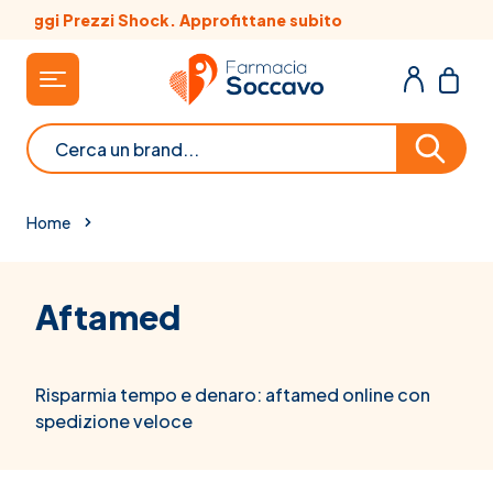
Salta al contenuto
o
Scopri le offerte del mese
Cerca
Home
Aftamed
Risparmia tempo e denaro: aftamed online con
spedizione veloce