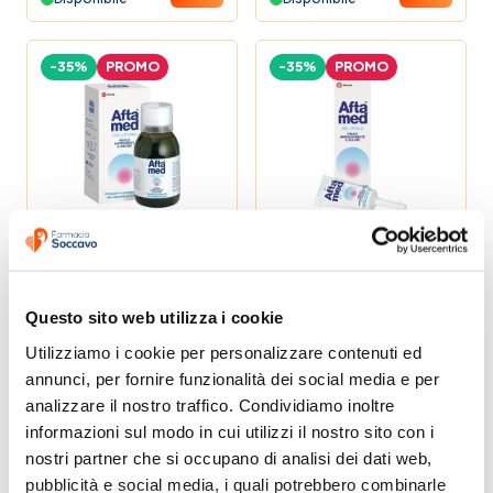
Beauty Shock
-35%
PROMO
-35%
PROMO
Prezzi Shock
Le Formule del Farmacista
Aftamed collutorio
Aftamed gel 15ml
150 ml taglio
prezzo
6,19 €
6,19 €
9,50 €
9,50 €
Questo sito web utilizza i cookie
Non Disponibile
Non Disponibile
Utilizziamo i cookie per personalizzare contenuti ed 
annunci, per fornire funzionalità dei social media e per 
-33%
PROMO
-7%
PROMO
analizzare il nostro traffico. Condividiamo inoltre 
informazioni sul modo in cui utilizzi il nostro sito con i 
nostri partner che si occupano di analisi dei dati web, 
pubblicità e social media, i quali potrebbero combinarle 