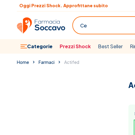
Salta al contenuto
Oggi Prezzi Shock. Approfittane subito
Cerca
Categorie
Prezzi Shock
Best Seller
Ri
Home
Farmaci
Actifed
A