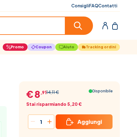
Consigli
FAQ
Contatti
Promo
Coupon
Aiuto
Tracking ordini
€ 8
Disponibile
14,11 €
,91
Stai risparmiando 5,20 €
Aggiungi