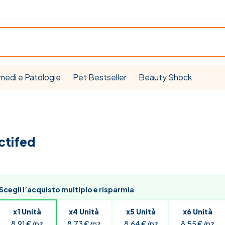
medi e Patologie
Pet Bestseller
Beauty Shock
ctifed
Scegli l’acquisto multiplo e risparmia
x1 Unità
x4 Unità
x5 Unità
x6 Unità
8,91 €/pz
8,73 €/pz
8,64 €/pz
8,55 €/pz