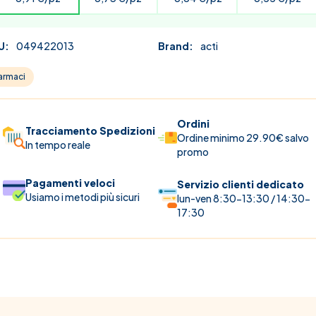
U:
049422013
Brand:
acti
armaci
Ordini
Tracciamento Spedizioni
Ordine minimo 29.90€ salvo
In tempo reale
promo
Pagamenti veloci
Servizio clienti dedicato
Usiamo i metodi più sicuri
lun-ven 8:30-13:30 / 14:30-
17:30