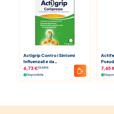
Actigrip Contro i Sintomi
Actife
Influenzali e da
Pseud
Raffreddamento 12
Decon
6,73 €
7,65 
13,69 €
Compresse
Comp
Disponibile
Dispon