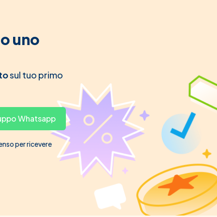
to uno
to
sul tuo primo
gruppo Whatsapp
senso per ricevere